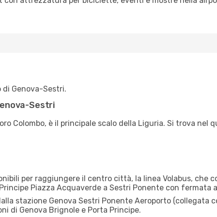
t con attrezzatura per biciclette, eventi e mostre nella airp
o di Genova-Sestri.
 Genova-Sestri
oro Colombo, è il principale scalo della Liguria. Si trova nel
nibili per raggiungere il centro città, la linea Volabus, che c
a Principe Piazza Acquaverde a Sestri Ponente con fermata al
dalla stazione Genova Sestri Ponente Aeroporto (collegata con
oni di Genova Brignole e Porta Principe.