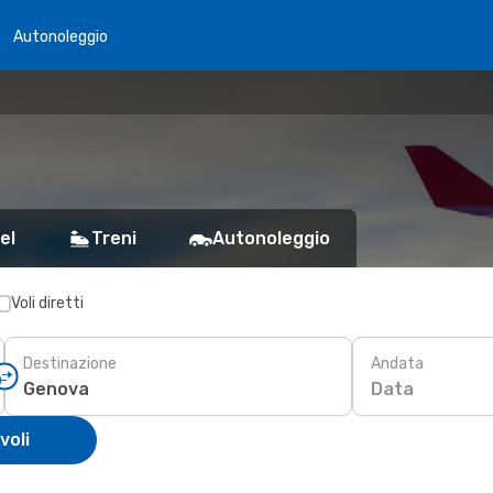
Autonoleggio
el
Treni
Autonoleggio
Voli diretti
Destinazione
Andata
Data
voli