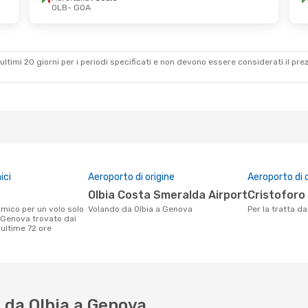
OLB
- GOA
8 Ott
Sab 24 Ott
- Gio 29 Ott
Aeroitalia
1 Scalo
OLB
- GOA
Aeroitalia
1 Scalo
GOA
- OLB
ultimi 20 giorni per i periodi specificati e non devono essere considerati il ​​pre
ici
Aeroporto di origine
Aeroporto di 
Olbia Costa Smeralda Airport
Cristofor
Volando da Olbia a Genova
Per la tratta 
- Genova trovato dai
e ultime 72 ore
 da Olbia a Genova