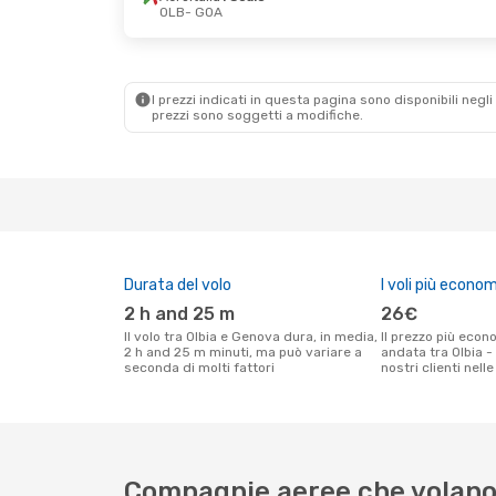
OLB
- GOA
Sab 17 Ott
- Dom 18 Ott
Lun 5 Ott
- Gio 
Aeroitalia
1 Scalo
Aeroitalia
1 Scalo
OLB
- GOA
OLB
- GOA
Aeroitalia
1 Scalo
Aeroitalia
1 Scalo
GOA
- OLB
GOA
- OLB
I prezzi indicati in questa pagina sono disponibili negli 
prezzi sono soggetti a modifiche.
Durata del volo
I voli più econom
2 h and 25 m
26€
Il volo tra Olbia e Genova dura, in media,
Il prezzo più economico per un volo solo
2 h and 25 m minuti, ma può variare a
andata tra Olbia 
seconda di molti fattori
nostri clienti nell
Compagnie aeree che volano