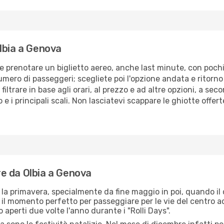
lbia a Genova
e prenotare un biglietto aereo, anche last minute, con pochi 
 numero di passeggeri; scegliete poi l'opzione andata e ritor
filtrare in base agli orari, al prezzo e ad altre opzioni, a se
 e i principali scali. Non lasciatevi scappare le ghiotte offert
are da Olbia a Genova
è la primavera, specialmente da fine maggio in poi, quando il
È il momento perfetto per passeggiare per le vie del centro a
o aperti due volte l'anno durante i "Rolli Days".