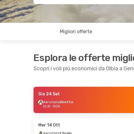
Migliori offerte
Esplora le offerte migli
Scopri i voli più economici da Olbia a Ge
Gio 24 Set
Ven 4 Set
- Dom 6 Set
Mar 15 Set
- Mer
Aeroitalia
Diretto
OLB
- GOA
Volotea
Diretto
Volotea
Diretto
OLB
- GOA
OLB
- GOA
Volotea
Diretto
Volotea
Diretto
GOA
- OLB
GOA
- OLB
Mer 14 Ott
Aeroitalia
1 Scalo