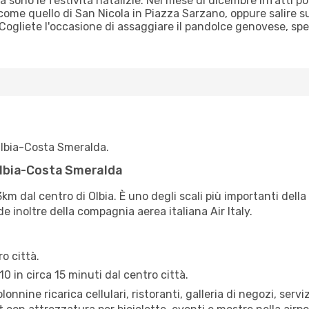
sono le festività natalizie. Nel mese di dicembre infatti pot
 come quello di San Nicola in Piazza Sarzano, oppure salire s
. Cogliete l'occasione di assaggiare il pandolce genovese, spec
 Olbia-Costa Smeralda.
 Olbia-Costa Smeralda
km dal centro di Olbia. È uno degli scali più importanti della
e inoltre della compagnia aerea italiana Air Italy.
ro città.
10 in circa 15 minuti dal centro città.
colonnine ricarica cellulari, ristoranti, galleria di negozi, serv