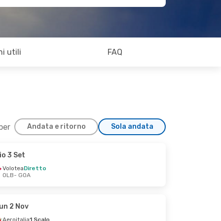
i utili
FAQ
 per
Andata e ritorno
Sola andata
io 3 Set
Volotea
Diretto
OLB
- GOA
un 2 Nov
Aeroitalia
1 Scalo