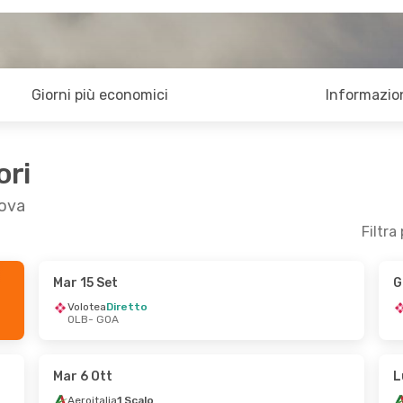
Giorni più economici
Informazion
ori
nova
Filtra
Mar 15 Set
G
 16 Set
Dom 20 Set
- Gio 24 Set
Volotea
Diretto
OLB
- GOA
Aeroitalia
Diretto
OLB
- GOA
Aeroitalia
Diretto
GOA
- OLB
Mar 6 Ott
L
Aeroitalia
1 Scalo