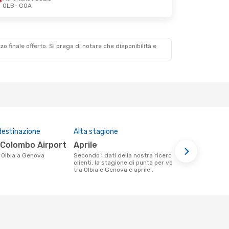
OLB
- GOA
zzo finale offerto. Si prega di notare che disponibilità e
destinazione
Alta stagione
Compagnie 
questa tra
o Colombo Airport
aprile
Volotea
da Olbia a Genova
Secondo i dati della nostra ricerca
clienti, la stagione di punta per volare
Le compagnie aeree che volano tra
tra Olbia e Genova è aprile .
Olbia e Gen