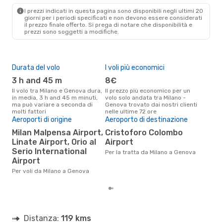
GOA
- MIL
I prezzi indicati in questa pagina sono disponibili negli ultimi 20
giorni per i periodi specificati e non devono essere considerati
il ​​prezzo finale offerto. Si prega di notare che disponibilità e
prezzi sono soggetti a modifiche.
Durata del volo
I voli più economici
Alt
3 h and 45 m
8€
ap
Il volo tra Milano e Genova dura,
Il prezzo più economico per un
Secondo i dati della nostra
in media, 3 h and 45 m minuti,
volo solo andata tra Milano -
rice
ma può variare a seconda di
Genova trovato dai nostri clienti
punt
molti fattori
nelle ultime 72 ore
Geno
Pre
Aeroporti di origine
Aeroporto di destinazione
13
Milan Malpensa Airport,
Cristoforo Colombo
Linate Airport, Orio al
Airport
Il prezzo medio di un volo Milano
- G
Serio International
Per la tratta da Milano a Genova
sola
Airport
prez
Per voli da Milano a Genova
Distanza:
119 kms