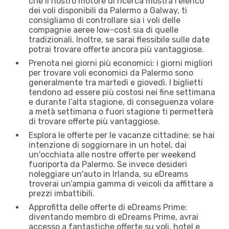
che il nostro motore di ricerca mostra l'elenco
dei voli disponibili da Palermo a Galway, ti
consigliamo di controllare sia i voli delle
compagnie aeree low-cost sia di quelle
tradizionali. Inoltre, se sarai flessibile sulle date
potrai trovare offerte ancora più vantaggiose.
Prenota nei giorni più economici: i giorni migliori
per trovare voli economici da Palermo sono
generalmente tra martedì e giovedì. I biglietti
tendono ad essere più costosi nei fine settimana
e durante l’alta stagione, di conseguenza volare
a metà settimana o fuori stagione ti permetterà
di trovare offerte più vantaggiose.
Esplora le offerte per le vacanze cittadine: se hai
intenzione di soggiornare in un hotel, dai
un'occhiata alle nostre offerte per weekend
fuoriporta da Palermo. Se invece desideri
noleggiare un'auto in Irlanda, su eDreams
troverai un’ampia gamma di veicoli da affittare a
prezzi imbattibili.
Approfitta delle offerte di eDreams Prime:
diventando membro di eDreams Prime, avrai
accesso a fantastiche offerte su voli, hotel e