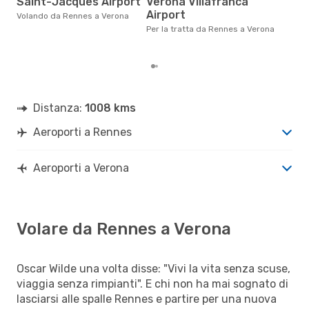
Saint-Jacques Airport
Verona Villafranca
Airport
Secondo i nostri dati reali aprile
Volando da Rennes a Verona
è il
Per la tratta da Rennes a Verona
pren
par
Distanza:
1008 kms
Aeroporti a Rennes
Aeroporti a Verona
Volare da Rennes a Verona
Oscar Wilde una volta disse: "Vivi la vita senza scuse,
viaggia senza rimpianti". E chi non ha mai sognato di
lasciarsi alle spalle Rennes e partire per una nuova