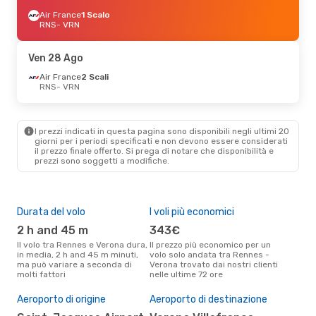
Air France
1 Scalo
RNS
- VRN
Ven 28 Ago
Air France
2 Scali
RNS
- VRN
I prezzi indicati in questa pagina sono disponibili negli ultimi 20
giorni per i periodi specificati e non devono essere considerati
il ​​prezzo finale offerto. Si prega di notare che disponibilità e
prezzi sono soggetti a modifiche.
Durata del volo
I voli più economici
Alt
2 h and 45 m
343€
ap
Il volo tra Rennes e Verona dura,
Il prezzo più economico per un
Secondo i dati della nostra
in media, 2 h and 45 m minuti,
volo solo andata tra Rennes -
rice
ma può variare a seconda di
Verona trovato dai nostri clienti
punt
molti fattori
nelle ultime 72 ore
Vero
Il 
pre
Aeroporto di origine
Aeroporto di destinazione
g