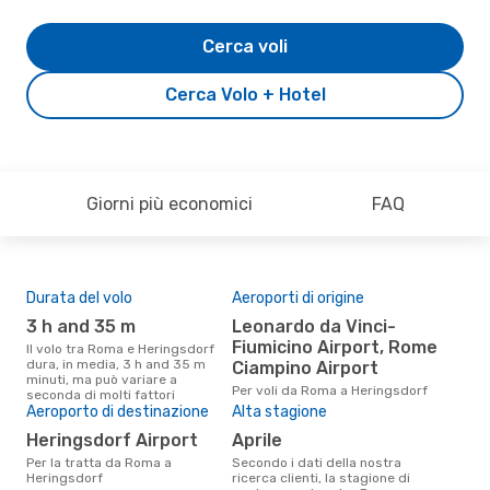
Cerca voli
Cerca Volo + Hotel
Giorni più economici
FAQ
Durata del volo
Aeroporti di origine
Pre
3 h and 35 m
Leonardo da Vinci-
5
Fiumicino Airport, Rome
Il volo tra Roma e Heringsdorf
Il prezzo medio di un volo Roma
dura, in media, 3 h and 35 m
- H
Ciampino Airport
minuti, ma può variare a
sola
Per voli da Roma a Heringsdorf
seconda di molti fattori
prez
Aeroporto di destinazione
Alta stagione
Heringsdorf Airport
aprile
Per la tratta da Roma a
Secondo i dati della nostra
Heringsdorf
ricerca clienti, la stagione di