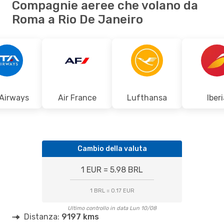
Compagnie aeree che volano da
Roma a Rio De Janeiro
 Airways
Air France
Lufthansa
Iberi
Cambio della valuta
1 EUR = 5.98 BRL
1 BRL = 0.17 EUR
Ultimo controllo in data Lun 10/08
Distanza:
9197 kms