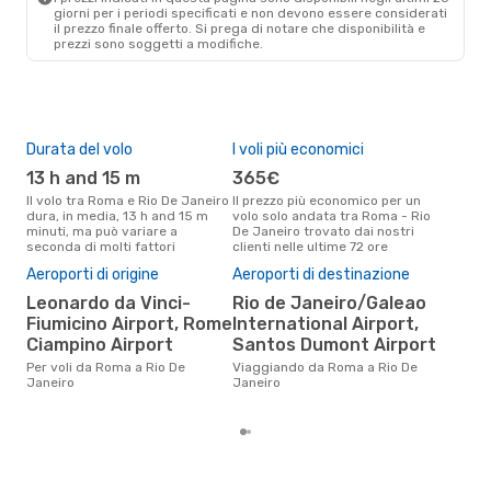
giorni per i periodi specificati e non devono essere considerati
il ​​prezzo finale offerto. Si prega di notare che disponibilità e
prezzi sono soggetti a modifiche.
Durata del volo
I voli più economici
Alt
13 h and 15 m
365€
ap
Il volo tra Roma e Rio De Janeiro
Il prezzo più economico per un
Secondo i dati della nostra
dura, in media, 13 h and 15 m
volo solo andata tra Roma - Rio
rice
minuti, ma può variare a
De Janeiro trovato dai nostri
punt
seconda di molti fattori
clienti nelle ultime 72 ore
De J
Pre
Aeroporti di origine
Aeroporti di destinazione
71
Leonardo da Vinci-
Rio de Janeiro/Galeao
Il prezzo medio di un volo Roma
Fiumicino Airport, Rome
International Airport,
- R
Ciampino Airport
Santos Dumont Airport
sola
prez
Per voli da Roma a Rio De
Viaggiando da Roma a Rio De
Janeiro
Janeiro