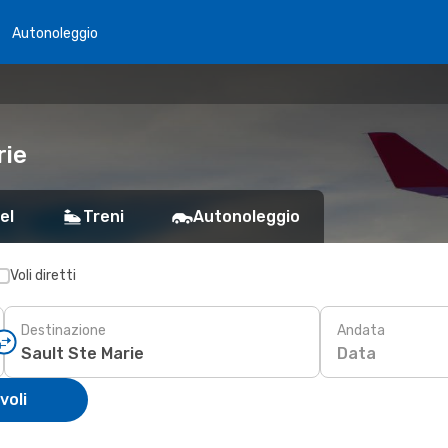
Autonoleggio
rie
el
Treni
Autonoleggio
Voli diretti
Destinazione
Andata
Data
voli