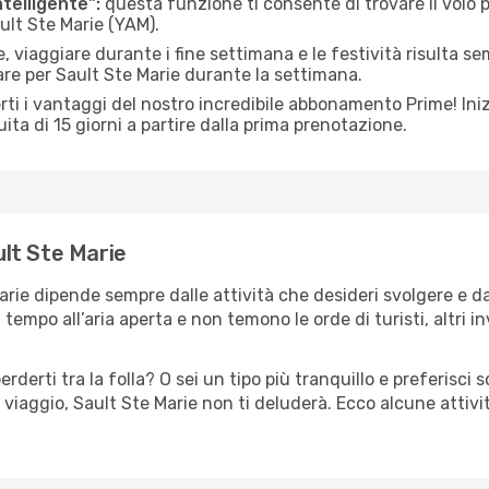
ntelligente":
questa funzione ti consente di trovare il volo
ault Ste Marie (YAM).
 viaggiare durante i fine settimana e le festività risulta se
are per Sault Ste Marie durante la settimana.
ti i vantaggi del nostro incredibile abbonamento Prime! Inizi
ita di 15 giorni a partire dalla prima prenotazione.
ult Ste Marie
Marie dipende sempre dalle attività che desideri svolgere e 
tempo all’aria aperta e non temono le orde di turisti, altri 
erderti tra la folla? O sei un tipo più tranquillo e preferisci
 viaggio, Sault Ste Marie non ti deluderà. Ecco alcune attiv