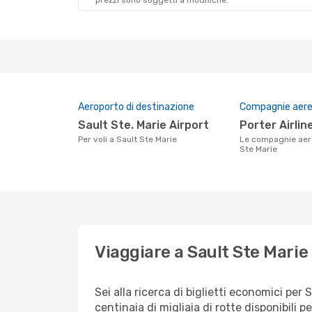
prezzi sono soggetti a modifiche.
Mar 8 Set
- Lun 14 Set
Swiss International Air Lines
2 Scali
Milano
- Sault Ste Marie
Air Canada
1 Scalo
Sault Ste Marie
- Milano
Aeroporto di destinazione
Compagnie aeree
Sault Ste. Marie Airport
Porter Airlin
Per voli a Sault Ste Marie
Le compagnie aeree che volano su Sault
Ste Marie
Viaggiare a Sault Ste Marie
Sei alla ricerca di biglietti economici p
centinaia di migliaia di rotte disponibili