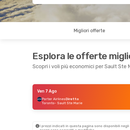
Migliori offerte
Esplora le offerte migli
Scopri i voli più economici per Sault Ste 
Ven 7 Ago
Ven 7 Ago
- Lun 10 Ago
Mar 25 Ago
Porter Airlines
Diretto
Toronto
- Sault Ste Marie
Porter Airlines
Diretto
Porter Airl
Toronto
- Sault Ste Marie
Toronto
- S
Porter Airlines
Diretto
Porter Airl
Sault Ste Marie
- Toronto
Sault Ste M
I prezzi indicati in questa pagina sono disponibili negli 