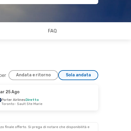
FAQ
 per
Andata e ritorno
Sola andata
ar 25 Ago
Porter Airlines
Diretto
Toronto
- Sault Ste Marie
zzo finale offerto. Si prega di notare che disponibilità e