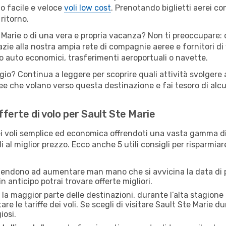
o facile e veloce
voli low cost
. Prenotando biglietti aerei con
ritorno.
 Marie o di una vera e propria vacanza? Non ti preoccupare: q
zie alla nostra ampia rete di compagnie aeree e fornitori di v
io auto economici, trasferimenti aeroportuali o navette.
gio? Continua a leggere per scoprire quali attività svolgere a
e che volano verso questa destinazione e fai tesoro di alcuni
offerte di volo per Sault Ste Marie
 voli semplice ed economica offrendoti una vasta gamma di 
 al miglior prezzo. Ecco anche 5 utili consigli per risparmia
 tendono ad aumentare man mano che si avvicina la data di p
in anticipo potrai trovare offerte migliori.
 la maggior parte delle destinazioni, durante l’alta stagione o 
le tariffe dei voli. Se scegli di visitare Sault Ste Marie du
iosi.