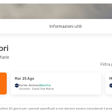
Informazioni utili
ori
Marie
Filtra
Mar 25 Ago
M
- Mer 26 Ago
Mar 25 Ago
- Mer 26 Ago
Porter Airlines
Diretto
Toronto
- Sault Ste Marie
ines
Diretto
Porter Airlines
Diretto
ault Ste Marie
Toronto
- Sault Ste Marie
ines
Diretto
Porter Airlines
Diretto
arie
- Toronto
Sault Ste Marie
- Toronto
ultimi 20 giorni per i periodi specificati e non devono essere considerati il ​​pre