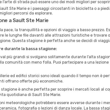
e l'arte di strada può essere uno dei modi migliori per scopri
ault Ste Marie e i paesaggi circostanti in bicicletta o a pie
i migliori percorsi da esplorare.
one a Sault Ste Marie
a pace, la tranquillità e opzioni di viaggio a basso prezzo. 
 le lunghe file davanti alle attrazioni turistiche e trovare o
agione. Questa stagione è perfetta anche se decidi di viaggi
are durante la bassa stagione:
val più grandi si svolgano solitamente durante l'alta stagio
sulla comunità con meno folla. Puoi partecipare a una lezione 
lerie ed edifici storici sono ideali quando il tempo non è p
ti offrano offerte più economiche.
 stagione è anche perfetta per scoprire i mercati locali al c
 vita quotidiana di Sault Ste Marie.
oni meteorologiche potrebbero essere avverse durante i mes
ramica, fotografia o lezioni di danza locale. La bassa stagi