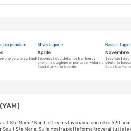
 più popolare
Alta stagione
Bassa stagio
es
aprile
novembre
Secondo i dati della nostra ricerca
Secondo i dati della nostra ricerca
clienti, la stagione di punta per volare a
clienti, la bass
Sault Ste Marie è aprile.
Sault Ste Mari
 (YAM)
er Sault Ste Marie? Noi di eDreams lavoriamo con oltre 690 c
 per Sault Ste Marie. Sulla nostra piattaforma troverai tutte 