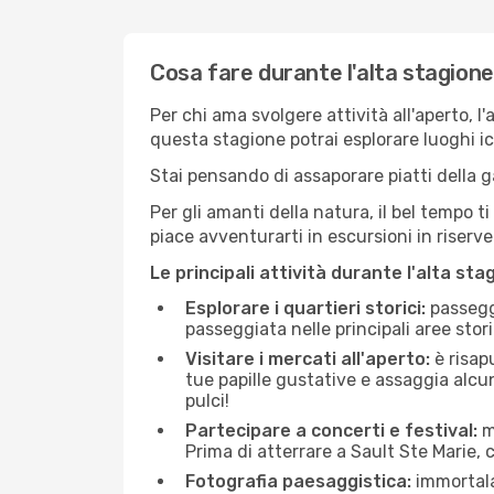
Cosa fare durante l'alta stagione
Per chi ama svolgere attività all'aperto, l
questa stagione potrai esplorare luoghi icon
Stai pensando di assaporare piatti della ga
Per gli amanti della natura, il bel tempo t
piace avventurarti in escursioni in riserv
Le principali attività durante l'alta sta
Esplorare i quartieri storici:
passeggi
passeggiata nelle principali aree storic
Visitare i mercati all'aperto:
è risap
tue papille gustative e assaggia alcun
pulci!
Partecipare a concerti e festival:
mo
Prima di atterrare a Sault Ste Marie, c
Fotografia paesaggistica:
immortala 