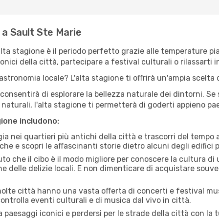
 a Sault Ste Marie
'alta stagione è il periodo perfetto grazie alle temperature p
ici della città, partecipare a festival culturali o rilassarti i
stronomia locale? L'alta stagione ti offrirà un'ampia scelta di
i consentirà di esplorare la bellezza naturale dei dintorni. Se
e naturali, l'alta stagione ti permetterà di goderti appieno p
gione includono:
a nei quartieri più antichi della città e trascorri del tempo
he e scopri le affascinanti storie dietro alcuni degli edifici pi
uto che il cibo è il modo migliore per conoscere la cultura di
e delle delizie locali. E non dimenticare di acquistare souve
lte città hanno una vasta offerta di concerti e festival musi
ontrolla eventi culturali e di musica dal vivo in città.
paesaggi iconici e perdersi per le strade della città con la