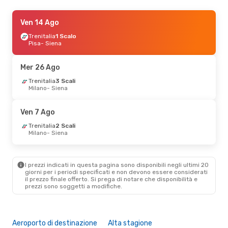
Ven 28 Ago
Ven 14 Ago
- Sab 29 Ago
Trenitalia
Trenitalia
1 Scalo
1 Scalo
Firenze
Pisa
- Siena
- Siena
Trenitalia
Diretto
Siena
- Firenze
Mer 26 Ago
Ven 9 Ott
Trenitalia
- Dom 11 Ott
3 Scali
Milano
- Siena
Trenitalia
1 Scalo
Firenze
- Siena
Trenitalia
Diretto
Ven 7 Ago
Siena
- Firenze
Trenitalia
2 Scali
Milano
- Siena
Sab 8 Ago
- Dom 9 Ago
Trenitalia
1 Scalo
Roma
- Siena
I prezzi indicati in questa pagina sono disponibili negli ultimi 20
Trenitalia
1 Scalo
giorni per i periodi specificati e non devono essere considerati
Siena
- Roma
il ​​prezzo finale offerto. Si prega di notare che disponibilità e
prezzi sono soggetti a modifiche.
Aeroporto di destinazione
Alta stagione