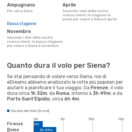
Ampugnano
aprile
Per voli a Siena
Secondo i dati della nostra
ricerca clienti, la stagione di
punta per volare a Siena è aprile.
Bassa stagione
novembre
Secondo i dati della nostra
ricerca clienti, la bassa stagione
per volare a Siena è novembre.
Quanto dura il volo per Siena?
Se stai pensando di volare verso Siena, noi di
eDreams abbiamo analizzato le rotte più popolari per
aiutarti a pianificare il tuo viaggio. Da
Firenze
, il volo
dura circa
1h 32m
; da
Roma
, intorno a
3h 49m
; e da
Porto Sant'Elpidio
, circa
6h 4m
.
Durata del Volo (in ore)
0h
5h
10h
15h
Firenze
1h 32m
Roma
3h 49m