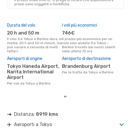
prezzi sono soggetti a modifiche.
Durata del volo
I voli più economici
Alt
20 h and 50 m
746€
ap
Il volo tra Tokyo e Berlino dura, in
Il prezzo più economico per un
Secondo i dati della nostra
media, 20 h and 50 m minuti, ma
volo solo andata tra Tokyo -
rice
può variare a seconda di molti
Berlino trovato dai nostri clienti
punt
fattori
nelle ultime 72 ore
Berl
Il 
Aeroporti di origine
Aeroporto di destinazione
pre
Tokyo Haneda Airport,
Brandenburg Airport
s
Narita International
Per la tratta da Tokyo a Berlino
Secondo i nostri dati reali
Airport
set
gett
Per voli da Tokyo a Berlino
per 
Distanza:
8919 kms
Aeroporti a Tokyo