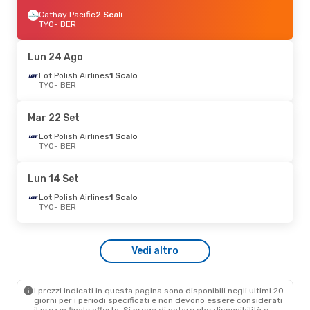
Cathay Pacific
2 Scali
TYO
- BER
Lun 24 Ago
Lot Polish Airlines
1 Scalo
TYO
- BER
Mar 22 Set
Lot Polish Airlines
1 Scalo
TYO
- BER
Lun 14 Set
Lot Polish Airlines
1 Scalo
TYO
- BER
Vedi altro
I prezzi indicati in questa pagina sono disponibili negli ultimi 20
giorni per i periodi specificati e non devono essere considerati
il ​​prezzo finale offerto. Si prega di notare che disponibilità e