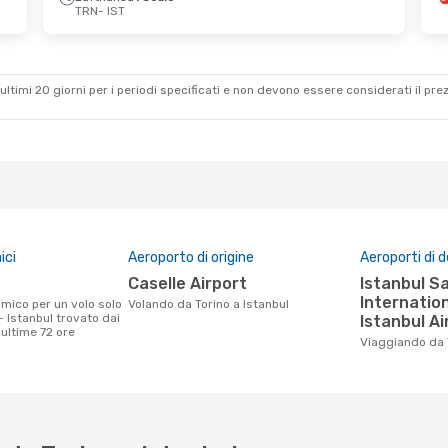
TRN
- IST
4 Set
Lun 31 Ago
- Gio 3 Set
Lufthansa
1 Scalo
TRN
- IST
Lufthansa
1 Scalo
IST
- TRN
ultimi 20 giorni per i periodi specificati e non devono essere considerati il ​​pre
ici
Aeroporto di origine
Aeroporti di 
Caselle Airport
Istanbul Sabiha Gökçen
Internation
Volando da Torino a Istanbul
- Istanbul trovato dai
Istanbul Ai
e ultime 72 ore
Viaggiando da 