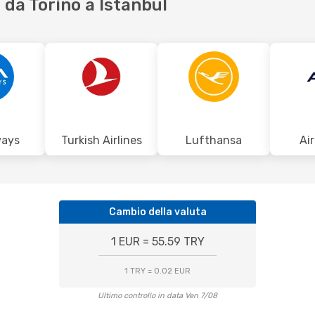
da Torino a Istanbul
ways
Turkish Airlines
Lufthansa
Ai
Cambio della valuta
1 EUR = 55.59 TRY
1 TRY = 0.02 EUR
Ultimo controllo in data Ven 7/08