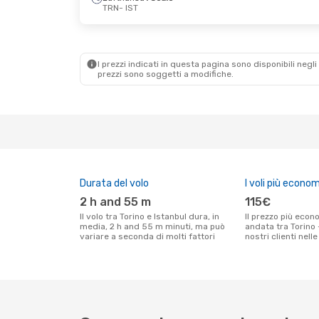
TRN
- IST
Mar 13 Ott
- Sab 17 Ott
Gio 17 Set
- Gio 2
Lufthansa
1 Scalo
Lufthansa
1 Scalo
TRN
- IST
TRN
- IST
Lufthansa
1 Scalo
Lufthansa
1 Scalo
IST
- TRN
IST
- TRN
I prezzi indicati in questa pagina sono disponibili negli 
prezzi sono soggetti a modifiche.
Durata del volo
I voli più econom
2 h and 55 m
115€
Il volo tra Torino e Istanbul dura, in
Il prezzo più economico per un volo solo
media, 2 h and 55 m minuti, ma può
andata tra Torino 
variare a seconda di molti fattori
nostri clienti nell