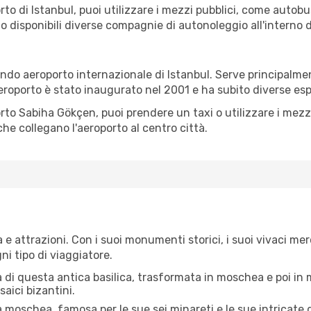
orto di Istanbul, puoi utilizzare i mezzi pubblici, come auto
no disponibili diverse compagnie di autonoleggio all'interno d
ondo aeroporto internazionale di Istanbul. Serve principal
'aeroporto è stato inaugurato nel 2001 e ha subito diverse esp
orto Sabiha Gökçen, puoi prendere un taxi o utilizzare i mezz
che collegano l'aeroporto al centro città.
a e attrazioni. Con i suoi monumenti storici, i suoi vivaci mer
ni tipo di viaggiatore.
 di questa antica basilica, trasformata in moschea e poi in 
aici bizantini.
a moschea, famosa per le sue sei minareti e le sue intricate 