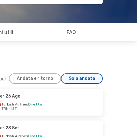
i utili
FAQ
 per
Andata e ritorno
Sola andata
er 26 Ago
Turkish Airlines
Diretto
TRN
- IST
er 23 Set
Turkish Airlines
Diretto