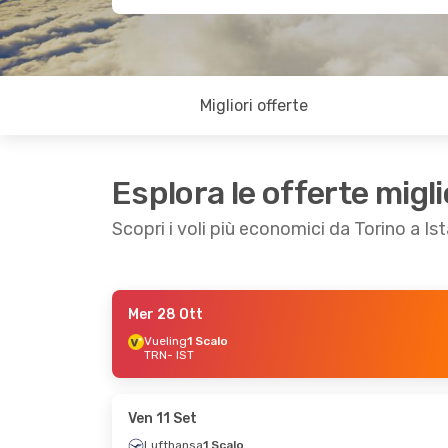
Migliori offerte
Esplora le offerte migli
Scopri i voli più economici da Torino a Is
Mer 28 Ott
Mar 29 Set
- Ven 2 Ott
Ven 4 Set
- Mar 1
Vueling
1 Scalo
TRN
- IST
Lufthansa
1 Scalo
Wizz Air Malta
1 Sc
TRN
- IST
TRN
- IST
Lufthansa
1 Scalo
Pegasus Airlines
1
IST
- TRN
IST
- TRN
Ven 11 Set
Lufthansa
1 Scalo