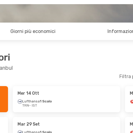
Giorni più economici
Informazion
ori
tanbul
Filtra
Mer 14 Ott
M
5 Set
Mer 21 Ott
- Ven 23 Ott
Lufthansa
1 Scalo
TRN
- IST
alo
Lufthansa
1 Scalo
TRN
- IST
 Scalo
Lufthansa
1 Scalo
IST
- TRN
Mar 29 Set
M
Lufthansa
1 Scalo