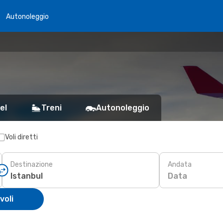
Autonoleggio
el
Treni
Autonoleggio
Voli diretti
Destinazione
Andata
Data
voli