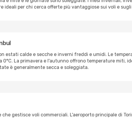
ma è mite e le giornate sono soleggiate. I mesi invernali, in
e ideali per chi cerca offerte più vantaggiose sui voli e sugli 
anbul
 estati calde e secche e inverni freddi e umidi. Le temperatu
0°C. La primavera e l'autunno offrono temperature miti, ideal
state è generalmente secca e soleggiata.
 che gestisce voli commerciali. L'aeroporto principale di Tori