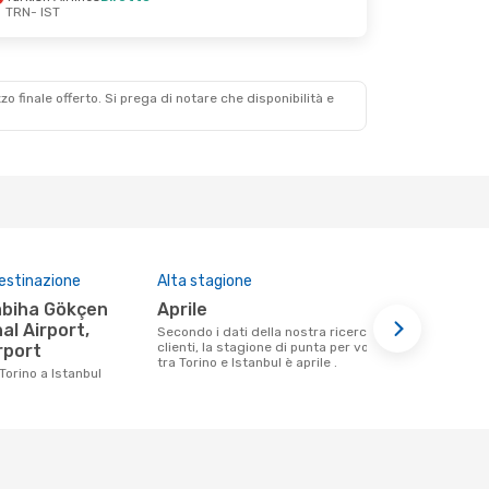
TRN
- IST
zzo finale offerto. Si prega di notare che disponibilità e
destinazione
Alta stagione
Compagnie 
questa tra
aprile
Turkish 
al Airport,
Secondo i dati della nostra ricerca
clienti, la stagione di punta per volare
rport
Le compagnie aeree che volano tra
tra Torino e Istanbul è aprile .
Torino e Ista
Torino a Istanbul