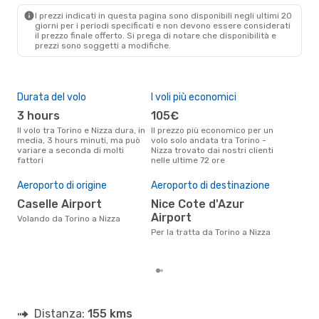
NCE
- TRN
I prezzi indicati in questa pagina sono disponibili negli ultimi 20
giorni per i periodi specificati e non devono essere considerati
il ​​prezzo finale offerto. Si prega di notare che disponibilità e
prezzi sono soggetti a modifiche.
Durata del volo
I voli più economici
Alt
3 hours
105€
ap
Il volo tra Torino e Nizza dura, in
Il prezzo più economico per un
Secondo i dati della nostra
media, 3 hours minuti, ma può
volo solo andata tra Torino -
rice
variare a seconda di molti
Nizza trovato dai nostri clienti
punt
fattori
nelle ultime 72 ore
Nizz
Il 
pre
Aeroporto di origine
Aeroporto di destinazione
ap
Caselle Airport
Nice Cote d'Azur
Airport
Secondo i nostri dati reali
Volando da Torino a Nizza
genn
Per la tratta da Torino a Nizza
gett
per 
Distanza:
155 kms