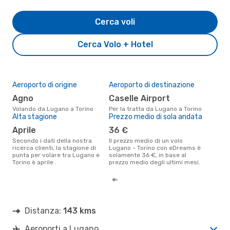
Cerca voli
Cerca Volo + Hotel
Aeroporto di origine
Aeroporto di destinazione
Il 
pre
Agno
Caselle Airport
d
Volando da Lugano a Torino
Per la tratta da Lugano a Torino
Alta stagione
Prezzo medio di sola andata
Secondo i nostri dati reali
febb
aprile
36 €
gett
per
Secondo i dati della nostra
Il prezzo medio di un volo
ricerca clienti, la stagione di
Lugano - Torino con eDreams è
punta per volare tra Lugano e
solamente 36 €, in base al
Torino è aprile .
prezzo medio degli ultimi mesi.
Distanza:
143 kms
Aeroporti a Lugano