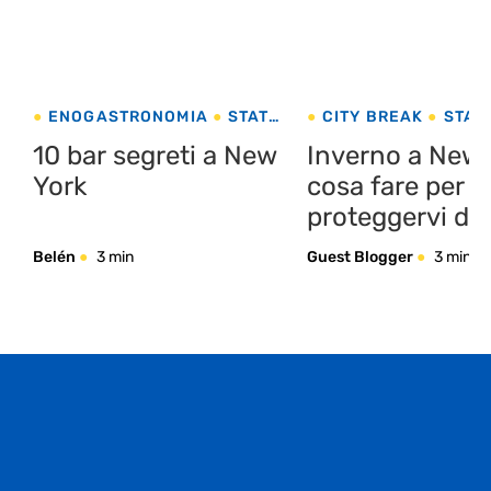
ENOGASTRONOMIA
STATI
CITY BREAK
STATI
UNITI
10 bar segreti a New
Inverno a New 
York
cosa fare per
proteggervi dal
freddo della G
Belén
3 min
Guest Blogger
3 min
Mela