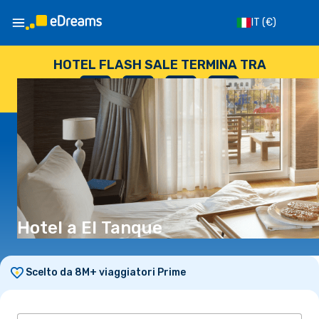
IT
(€)
HOTEL FLASH SALE TERMINA TRA
--
:
--
:
--
:
--
GIORNI
ORE
MINUTI
SECONDI
Hotel a El Tanque
Scelto da 8M+ viaggiatori Prime