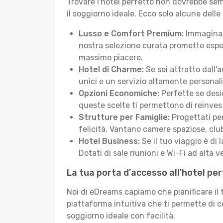
Trovare l'hotel perfetto non dovrebbe semb
il soggiorno ideale. Ecco solo alcune delle
Lusso e Comfort Premium:
Immagina d
nostra selezione curata promette esper
massimo piacere.
Hotel di Charme:
Se sei attratto dall'
unici e un servizio altamente personal
Opzioni Economiche:
Perfette se desid
queste scelte ti permettono di reinvest
Strutture per Famiglie:
Progettati pen
felicità. Vantano camere spaziose, club
Hotel Business:
Se il tuo viaggio è di 
Dotati di sale riunioni e Wi-Fi ad alta ve
La tua porta d'accesso all'hotel per
Noi di eDreams capiamo che pianificare il
piattaforma intuitiva che ti permette di 
soggiorno ideale con facilità.