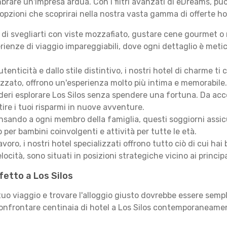
rare un'impresa ardua. Con i filtri avanzati di eDreams, puoi
 opzioni che scoprirai nella nostra vasta gamma di offerte ho
i svegliarti con viste mozzafiato, gustare cene gourmet o ril
ienze di viaggio impareggiabili, dove ogni dettaglio è meti
autenticità e dallo stile distintivo, i nostri hotel di charme
izzato, offrono un'esperienza molto più intima e memorabile.
eri esplorare Los Silos senza spendere una fortuna. Da accogl
ire i tuoi risparmi in nuove avventure.
sando a ogni membro della famiglia, questi soggiorni assicur
 per bambini coinvolgenti e attività per tutte le età.
lavoro, i nostri hotel specializzati offrono tutto ciò di cui h
locità, sono situati in posizioni strategiche vicino ai principal
fetto a Los Silos
 tuo viaggio e trovare l'alloggio giusto dovrebbe essere sem
confrontare centinaia di hotel a Los Silos contemporaneament