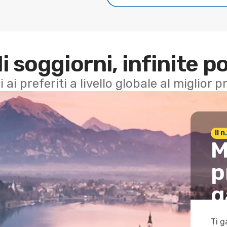
di soggiorni, infinite po
i ai preferiti a livello globale al miglior
Il 
M
p
g
Ti g