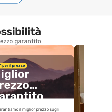
ssibilità
 prezzo garantito
n.1 per il prezzo
iglior
rezzo
arantito
arantiamo il miglior prezzo sugli