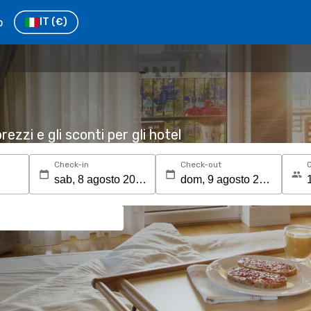
o
IT
(€)
rezzi e gli sconti per gli hotel
Check-in
Check-out
O