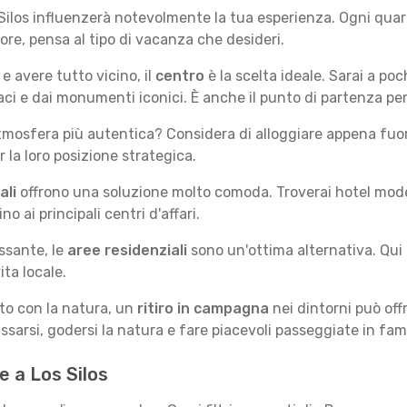
 Silos influenzerà notevolmente la tua esperienza. Ogni quart
iore, pensa al tipo di vacanza che desideri.
e avere tutto vicino, il
centro
è la scelta ideale. Sarai a poch
vaci e dai monumenti iconici. È anche il punto di partenza per
mosfera più autentica? Considera di alloggiare appena fuori
la loro posizione strategica.
ali
offrono una soluzione molto comoda. Troverai hotel moderni
no ai principali centri d'affari.
ssante, le
aree residenziali
sono un'ottima alternativa. Qui 
ita locale.
tto con la natura, un
ritiro in campagna
nei dintorni può off
assarsi, godersi la natura e fare piacevoli passeggiate in fami
te a Los Silos