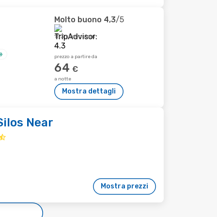
Molto buono
4,3
/5
153 recensioni
prezzo a partire da
64
€
a notte
Mostra dettagli
ilos Near
Mostra prezzi
e