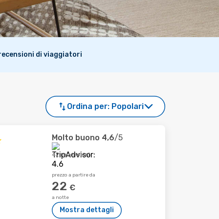
i recensioni di viaggiatori
Ordina per:
Popolari
Molto buono
4,6
/5
42 recensioni
prezzo a partire da
22
€
a notte
Mostra dettagli