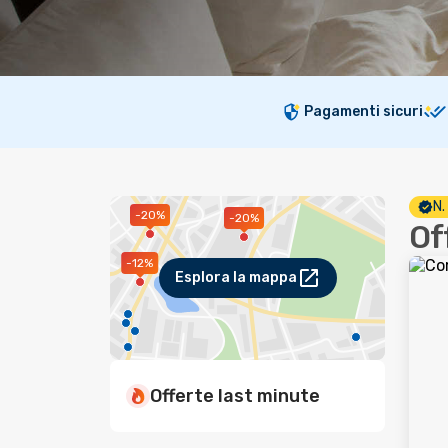
Pagamenti sicuri
N.
-20%
-20%
Of
-12%
Esplora la mappa
Offerte last minute