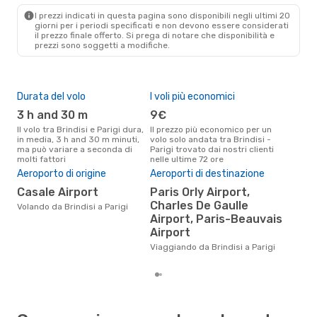
PAR
- BDS
I prezzi indicati in questa pagina sono disponibili negli ultimi 20
giorni per i periodi specificati e non devono essere considerati
il ​​prezzo finale offerto. Si prega di notare che disponibilità e
prezzi sono soggetti a modifiche.
Durata del volo
I voli più economici
Alt
3 h and 30 m
9€
ap
Il volo tra Brindisi e Parigi dura,
Il prezzo più economico per un
Secondo i dati della nostra
in media, 3 h and 30 m minuti,
volo solo andata tra Brindisi -
rice
ma può variare a seconda di
Parigi trovato dai nostri clienti
punt
molti fattori
nelle ultime 72 ore
Pari
Aeroporto di origine
Aeroporti di destinazione
Pre
Casale Airport
Paris Orly Airport,
17
Charles De Gaulle
Volando da Brindisi a Parigi
Il prezzo medio di un volo
Airport, Paris-Beauvais
Brin
sola
Airport
prez
Viaggiando da Brindisi a Parigi