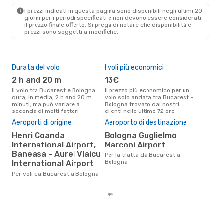
BLQ
- BUH
I prezzi indicati in questa pagina sono disponibili negli ultimi 20
giorni per i periodi specificati e non devono essere considerati
il ​​prezzo finale offerto. Si prega di notare che disponibilità e
prezzi sono soggetti a modifiche.
Durata del volo
I voli più economici
Alt
2 h and 20 m
13€
ap
Il volo tra Bucarest e Bologna
Il prezzo più economico per un
Secondo i dati della nostra
dura, in media, 2 h and 20 m
volo solo andata tra Bucarest -
rice
minuti, ma può variare a
Bologna trovato dai nostri
punt
seconda di molti fattori
clienti nelle ultime 72 ore
Bolo
Pre
Aeroporti di origine
Aeroporto di destinazione
75
Henri Coanda
Bologna Guglielmo
Il prezzo medio di un volo
International Airport,
Marconi Airport
Buc
Baneasa - Aurel Vlaicu
Per la tratta da Bucarest a
eDr
Bologna
International Airport
base
mes
Per voli da Bucarest a Bologna