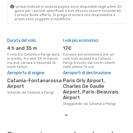
PAR
- CTA
I prezzi indicati in questa pagina sono disponibili negli ultimi 20
giorni per i periodi specificati e non devono essere considerati
il ​​prezzo finale offerto. Si prega di notare che disponibilità e
prezzi sono soggetti a modifiche.
Durata del volo
I voli più economici
Alt
4 h and 35 m
17€
ap
Il volo tra Catania e Parigi dura,
Il prezzo più economico per un
Secondo i dati della nostra
in media, 4 h and 35 m minuti,
volo solo andata tra Catania -
rice
ma può variare a seconda di
Parigi trovato dai nostri clienti
punt
molti fattori
nelle ultime 72 ore
Pari
Aeroporto di origine
Aeroporti di destinazione
Pre
Catania–Fontanarossa
Paris Orly Airport,
82
Airport
Charles De Gaulle
Il prezzo medio di un volo
Airport, Paris-Beauvais
Cata
Volando da Catania a Parigi
sola
Airport
prez
Viaggiando da Catania a Parigi