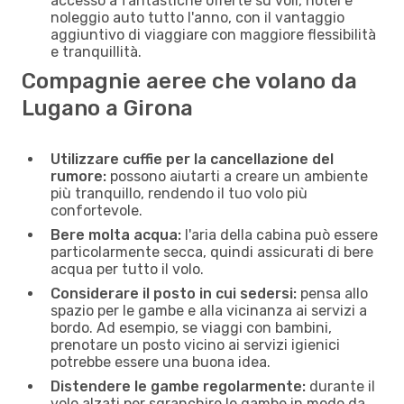
accesso a fantastiche offerte su voli, hotel e
noleggio auto tutto l'anno, con il vantaggio
aggiuntivo di viaggiare con maggiore flessibilità
e tranquillità.
Compagnie aeree che volano da
Lugano a Girona
Utilizzare cuffie per la cancellazione del
rumore:
possono aiutarti a creare un ambiente
più tranquillo, rendendo il tuo volo più
confortevole.
Bere molta acqua:
l'aria della cabina può essere
particolarmente secca, quindi assicurati di bere
acqua per tutto il volo.
Considerare il posto in cui sedersi:
pensa allo
spazio per le gambe e alla vicinanza ai servizi a
bordo. Ad esempio, se viaggi con bambini,
prenotare un posto vicino ai servizi igienici
potrebbe essere una buona idea.
Distendere le gambe regolarmente:
durante il
volo alzati per sgranchire le gambe in modo da