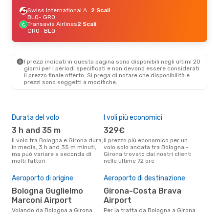
Swiss International Air Lines
2 Scali
BLQ
- GRO
Transavia Airlines
2 Scali
GRO
- BLQ
I prezzi indicati in questa pagina sono disponibili negli ultimi 20
giorni per i periodi specificati e non devono essere considerati
il ​​prezzo finale offerto. Si prega di notare che disponibilità e
prezzi sono soggetti a modifiche.
Durata del volo
I voli più economici
Alt
3 h and 35 m
329€
ap
Il volo tra Bologna e Girona dura,
Il prezzo più economico per un
Secondo i dati della nostra
in media, 3 h and 35 m minuti,
volo solo andata tra Bologna -
rice
ma può variare a seconda di
Girona trovato dai nostri clienti
punt
molti fattori
nelle ultime 72 ore
Giro
Il 
pre
Aeroporto di origine
Aeroporto di destinazione
a
Bologna Guglielmo
Girona-Costa Brava
Marconi Airport
Airport
Secondo i nostri dati reali
genn
Volando da Bologna a Girona
Per la tratta da Bologna a Girona
gett