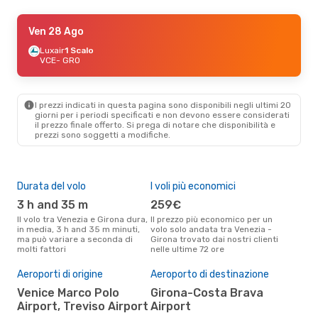
Ven 11 Set
Ven 28 Ago
- Lun 14 Set
Lufthansa
Luxair
1 Scalo
2 Scali
VCE
VCE
- GRO
- GRO
Jet2.Com
2 Scali
GRO
- VCE
I prezzi indicati in questa pagina sono disponibili negli ultimi 20
Ven 28 Ago
- Lun 31 Ago
giorni per i periodi specificati e non devono essere considerati
il ​​prezzo finale offerto. Si prega di notare che disponibilità e
Luxair
1 Scalo
prezzi sono soggetti a modifiche.
VCE
- GRO
Jet2.Com
2 Scali
GRO
- VCE
Durata del volo
I voli più economici
Alt
3 h and 35 m
259€
ap
Il volo tra Venezia e Girona dura,
Il prezzo più economico per un
Secondo i dati della nostra
in media, 3 h and 35 m minuti,
volo solo andata tra Venezia -
rice
ma può variare a seconda di
Girona trovato dai nostri clienti
punt
molti fattori
nelle ultime 72 ore
Giro
Il 
pre
Aeroporti di origine
Aeroporto di destinazione
g
Venice Marco Polo
Girona-Costa Brava
Airport, Treviso Airport
Airport
Secondo i nostri dati reali aprile
è il