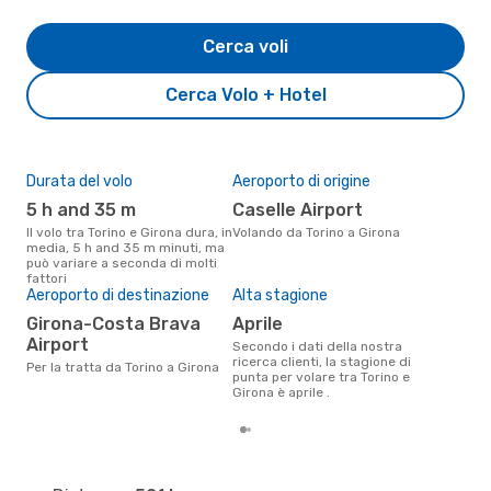
Cerca voli
Cerca Volo + Hotel
Durata del volo
Aeroporto di origine
Pre
5 h and 35 m
Caselle Airport
5
Il volo tra Torino e Girona dura, in
Volando da Torino a Girona
Il prezzo medio di un volo Torino
media, 5 h and 35 m minuti, ma
- G
può variare a seconda di molti
sola
fattori
prez
Aeroporto di destinazione
Alta stagione
Girona-Costa Brava
aprile
Airport
Secondo i dati della nostra
ricerca clienti, la stagione di
Per la tratta da Torino a Girona
punta per volare tra Torino e
Girona è aprile .