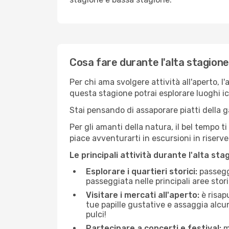
Cosa fare durante l'alta stagione
Per chi ama svolgere attività all'aperto, l
questa stagione potrai esplorare luoghi icon
Stai pensando di assaporare piatti della ga
Per gli amanti della natura, il bel tempo t
piace avventurarti in escursioni in riserv
Le principali attività durante l'alta sta
Esplorare i quartieri storici:
passeggi
passeggiata nelle principali aree storic
Visitare i mercati all'aperto:
è risap
tue papille gustative e assaggia alcun
pulci!
Partecipare a concerti e festival:
mo