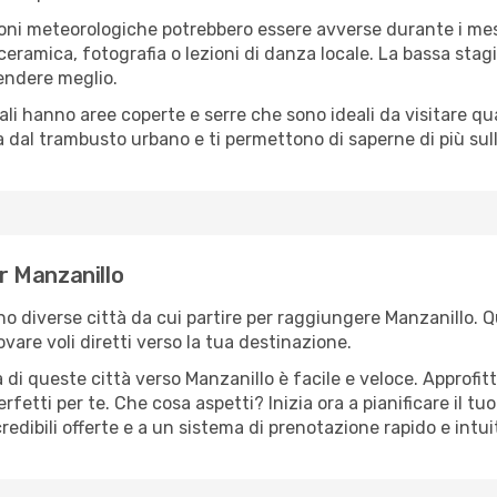
oni meteorologiche potrebbero essere avverse durante i mes
ramica, fotografia o lezioni di danza locale. La bassa stagi
rendere meglio.
cali hanno aree coperte e serre che sono ideali da visitare 
dal trambusto urbano e ti permettono di saperne di più sulla
er Manzanillo
sono diverse città da cui partire per raggiungere Manzanillo. 
vare voli diretti verso la tua destinazione.
di queste città verso Manzanillo è facile e veloce. Approfit
a perfetti per te. Che cosa aspetti? Inizia ora a pianificare il 
redibili offerte e a un sistema di prenotazione rapido e intui