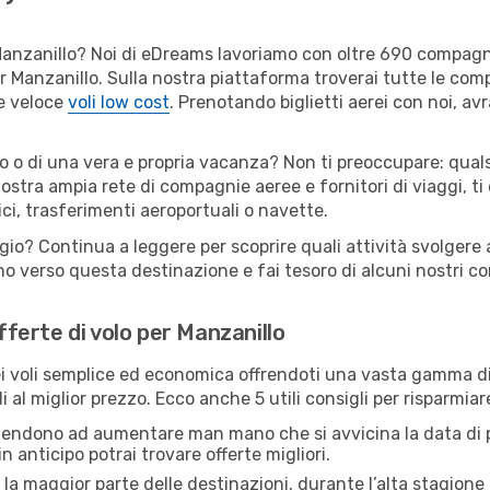
er Manzanillo? Noi di eDreams lavoriamo con oltre 690 compag
 per Manzanillo. Sulla nostra piattaforma troverai tutte le c
 e veloce
voli low cost
. Prenotando biglietti aerei con noi, avr
o o di una vera e propria vacanza? Non ti preoccupare: quals
nostra ampia rete di compagnie aeree e fornitori di viaggi, ti
ci, trasferimenti aeroportuali o navette.
ggio? Continua a leggere per scoprire quali attività svolgere 
o verso questa destinazione e fai tesoro di alcuni nostri con
offerte di volo per Manzanillo
 voli semplice ed economica offrendoti una vasta gamma di 
 al miglior prezzo. Ecco anche 5 utili consigli per risparmia
 tendono ad aumentare man mano che si avvicina la data di p
in anticipo potrai trovare offerte migliori.
 la maggior parte delle destinazioni, durante l’alta stagione o 