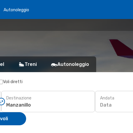
Autonoleggio
el
Treni
Autonoleggio
Voli diretti
Destinazione
Andata
Data
voli