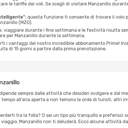
le tariffe dei voli. Se scegli di visitare Manzanillo durant
ntelligente":
questa funzione ti consente di trovare il volo
anzanillo (MZO).
 viaggiare durante i fine settimana e le festività risulta se
are per Manzanillo durante la settimana.
ti i vantaggi del nostro incredibile abbonamento Prime! Inizi
ita di 15 giorni a partire dalla prima prenotazione.
nzanillo
 dipende sempre dalle attività che desideri svolgere e dal m
tempo all’aria aperta e non temono le orde di turisti, altri 
erderti tra la folla? O sei un tipo più tranquillo e preferisci
viaggio, Manzanillo non ti deluderà. Ecco alcune attività da