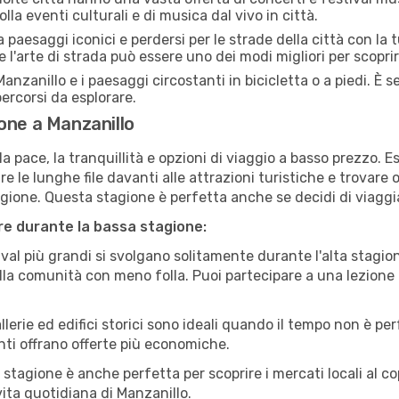
lla eventi culturali e di musica dal vivo in città.
paesaggi iconici e perdersi per le strade della città con la
e l'arte di strada può essere uno dei modi migliori per scopri
anzanillo e i paesaggi circostanti in bicicletta o a piedi. È
 percorsi da esplorare.
one a Manzanillo
a pace, la tranquillità e opzioni di viaggio a basso prezzo. 
 le lunghe file davanti alle attrazioni turistiche e trovare o
agione. Questa stagione è perfetta anche se decidi di viaggi
are durante la bassa stagione:
val più grandi si svolgano solitamente durante l'alta stagio
sulla comunità con meno folla. Puoi partecipare a una lezione 
lerie ed edifici storici sono ideali quando il tempo non è p
ti offrano offerte più economiche.
 stagione è anche perfetta per scoprire i mercati locali al c
 vita quotidiana di Manzanillo.