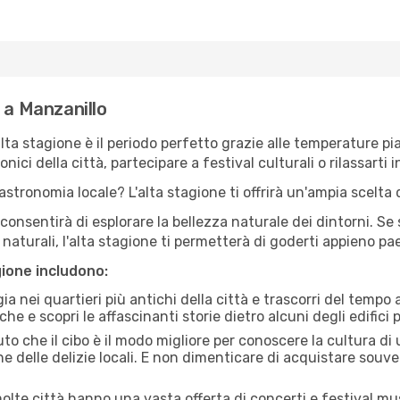
 a Manzanillo
'alta stagione è il periodo perfetto grazie alle temperature p
ici della città, partecipare a festival culturali o rilassarti i
stronomia locale? L'alta stagione ti offrirà un'ampia scelta di
i consentirà di esplorare la bellezza naturale dei dintorni. Se
e naturali, l'alta stagione ti permetterà di goderti appieno p
gione includono:
a nei quartieri più antichi della città e trascorri del tempo
he e scopri le affascinanti storie dietro alcuni degli edifici pi
uto che il cibo è il modo migliore per conoscere la cultura di
e delle delizie locali. E non dimenticare di acquistare souve
lte città hanno una vasta offerta di concerti e festival musi