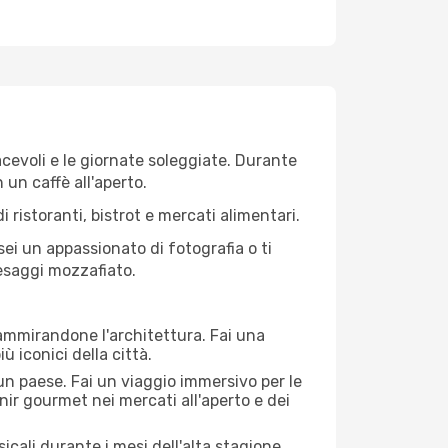
iacevoli e le giornate soleggiate. Durante
n un caffè all'aperto.
 ristoranti, bistrot e mercati alimentari.
 sei un appassionato di fotografia o ti
aesaggi mozzafiato.
 ammirandone l'architettura. Fai una
ù iconici della città.
 un paese. Fai un viaggio immersivo per le
nir gourmet nei mercati all'aperto e dei
cali durante i mesi dell'alta stagione.