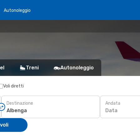
Autonoleggio
el
Treni
Autonoleggio
Voli diretti
Destinazione
Andata
Data
voli