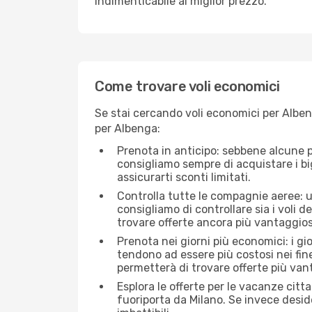
indimenticabile al miglior prezzo.
Come trovare voli economici
Se stai cercando voli economici per Albeng
per Albenga:
Prenota in anticipo: sebbene alcune p
consigliamo sempre di acquistare i big
assicurarti sconti limitati.
Controlla tutte le compagnie aeree: un
consigliamo di controllare sia i voli de
trovare offerte ancora più vantaggios
Prenota nei giorni più economici: i gi
tendono ad essere più costosi nei fin
permetterà di trovare offerte più van
Esplora le offerte per le vacanze citt
fuoriporta da Milano. Se invece deside