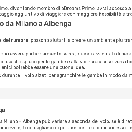
rime: diventando membro di eDreams Prime, avrai accesso a f
taggio aggiuntivo di viaggiare con maggiore flessibilità e tra
o da Milano a Albenga
ne del rumore:
possono aiutarti a creare un ambiente più tran
a può essere particolarmente secca, quindi assicurati di bere 
pensa allo spazio per le gambe e alla vicinanza ai servizi a 
igienici potrebbe essere una buona idea.
:
durante il volo alzati per sgranchire le gambe in modo da m
ga
ta Milano - Albenga può variare a seconda del volo: se è diret
iacevole, ti consigliamo di portare con te alcuni accessori e