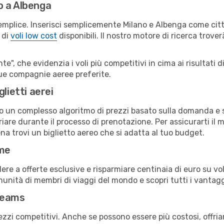
o a Albenga
emplice. Inserisci semplicemente Milano e Albenga come città
 di
voli low cost
disponibili. Il nostro motore di ricerca troverà
e", che evidenzia i voli più competitivi in cima ai risultati di
 tue compagnie aeree preferite.
lietti aerei
ndo un complesso algoritmo di prezzi basato sulla domanda e su
are durante il processo di prenotazione. Per assicurarti il mi
na trovi un biglietto aereo che si adatta al tuo budget.
ime
a offerte esclusive e risparmiare centinaia di euro su voli
omunità di membri di viaggi del mondo e scopri tutti i vantag
reams
ezzi competitivi. Anche se possono essere più costosi, offr