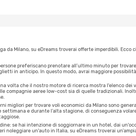
a da Milano, su eDreams troverai offerte imperdibili. Ecco c
ersone preferiscano prenotare all’ultimo minuto per trovare 
lietti in anticipo. In questo modo, avrai maggiore possibilit
a volta che il nostro motore di ricerca mostra l'elenco dei vo
lle compagnie aeree low-cost sia di quelle tradizionali. Inoltre
e.
orni migliori per trovare voli economici da Milano sono genera
e settimana e durante l’alta stagione, di conseguenza volar
taggiose.
adine: se hai intenzione di soggiornare in un hotel, dai un'o
ri noleggiare un'auto in Italia, su eDreams troverai un’ampia