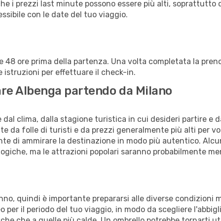
che i prezzi last minute possono essere più alti, soprattutto 
lessibile con le date del tuo viaggio.
alle 48 ore prima della partenza. Una volta completata la pr
istruzioni per effettuare il check-in.
itare Albenga partendo da Milano
al clima, dalla stagione turistica in cui desideri partire e 
e da folle di turisti e da prezzi generalmente più alti per voli
sente di ammirare la destinazione in modo più autentico. Alcu
logiche, ma le attrazioni popolari saranno probabilmente me
anno, quindi è importante prepararsi alle diverse condizioni 
teo per il periodo del tuo viaggio, in modo da scegliere l'abbi
sche che a quelle più calde. Un ombrello potrebbe tornarti uti