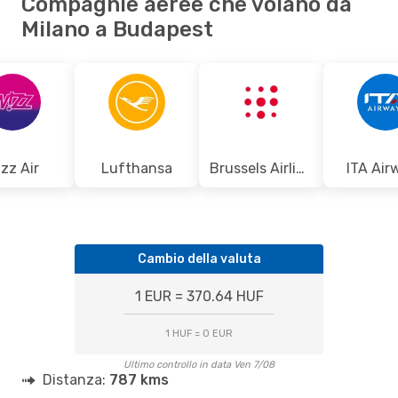
Compagnie aeree che volano da
Milano a Budapest
zz Air
Lufthansa
Brussels Airlines
ITA Air
Cambio della valuta
1 EUR = 370.64 HUF
1 HUF = 0 EUR
Ultimo controllo in data Ven 7/08
Distanza:
787 kms