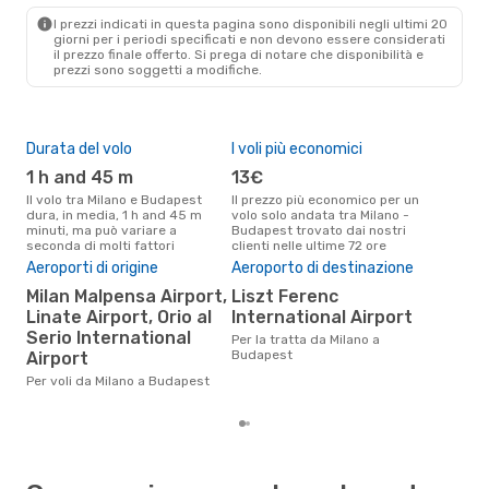
BUD
- MIL
I prezzi indicati in questa pagina sono disponibili negli ultimi 20
giorni per i periodi specificati e non devono essere considerati
il ​​prezzo finale offerto. Si prega di notare che disponibilità e
prezzi sono soggetti a modifiche.
Durata del volo
I voli più economici
Alt
1 h and 45 m
13€
ap
Il volo tra Milano e Budapest
Il prezzo più economico per un
Secondo i dati della nostra
dura, in media, 1 h and 45 m
volo solo andata tra Milano -
rice
minuti, ma può variare a
Budapest trovato dai nostri
punt
seconda di molti fattori
clienti nelle ultime 72 ore
Buda
Aeroporti di origine
Aeroporto di destinazione
Pre
Milan Malpensa Airport,
Liszt Ferenc
53
Linate Airport, Orio al
International Airport
Il prezzo medio di un volo Milano
Serio International
- B
Per la tratta da Milano a
sola
Budapest
Airport
prez
Per voli da Milano a Budapest