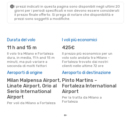
FOR
- MIL
I prezzi indicati in questa pagina sono disponibili negli ultimi 20
giorni per i periodi specificati e non devono essere considerati
il ​​prezzo finale offerto. Si prega di notare che disponibilità e
prezzi sono soggetti a modifiche.
Durata del volo
I voli più economici
Alt
11 h and 15 m
425€
ap
Il volo tra Milano e Fortaleza
Il prezzo più economico per un
Secondo i dati della nostra
dura, in media, 11 h and 15 m
volo solo andata tra Milano -
rice
minuti, ma può variare a
Fortaleza trovato dai nostri
punt
seconda di molti fattori
clienti nelle ultime 72 ore
Fort
Il 
Aeroporti di origine
Aeroporto di destinazione
pre
Milan Malpensa Airport,
Pinto Martins –
a
Linate Airport, Orio al
Fortaleza International
Secondo i nostri dati reali
Serio International
Airport
febb
Airport
gett
Per la tratta da Milano a
per 
Fortaleza
Per voli da Milano a Fortaleza
Mila