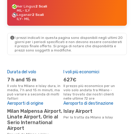
Aer Lingus
2 Scali
MIL
- ILY
Loganair
2 Scali
ILY
- MIL
I prezzi indicati in questa pagina sono disponibili negli ultimi 20
giorni per i periodi specificati e non devono essere considerati
il ​​prezzo finale offerto. Si prega di notare che disponibilità e
prezzi sono soggetti a modifiche.
Durata del volo
I voli più economici
Alt
7 h and 15 m
627€
ap
Il volo tra Milano e Islay dura, in
Il prezzo più economico per un
Secondo i dati della nostra
media, 7 h and 15 m minuti, ma
volo solo andata tra Milano -
rice
può variare a seconda di molti
Islay trovato dai nostri clienti
punt
fattori
nelle ultime 72 ore
Isla
Il 
Aeroporti di origine
Aeroporto di destinazione
pre
Milan Malpensa Airport,
Islay Airport
a
Linate Airport, Orio al
Per la tratta da Milano a Islay
Serio International
Secondo i nostri dati reali
nov
Airport
gett