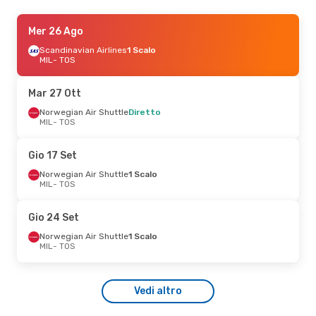
Mar 27 Ott
Mer 26 Ago
- Mar 3 Nov
Norwegian Air Shuttle
Scandinavian Airlines
1 Scalo
Diretto
MIL
- TOS
MIL
- TOS
Norwegian Air Shuttle
Diretto
Mar 27 Ott
TOS
- MIL
Norwegian Air Shuttle
Diretto
MIL
- TOS
Gio 15 Ott
- Mar 20 Ott
Norwegian Air Shuttle
1 Scalo
Gio 17 Set
MIL
- TOS
Scandinavian Airlines
2 Scali
Norwegian Air Shuttle
1 Scalo
TOS
- MIL
MIL
- TOS
Gio 10 Set
- Mar 15 Set
Gio 24 Set
Norwegian Air Shuttle
1 Scalo
Norwegian Air Shuttle
1 Scalo
MIL
- TOS
MIL
- TOS
Scandinavian Airlines
2 Scali
TOS
- MIL
Vedi altro
Gio 8 Ott
- Lun 12 Ott
Scandinavian Airlines
1 Scalo