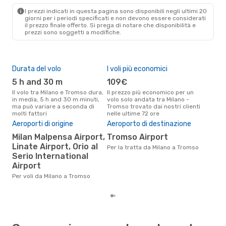
MIL
- TOS
I prezzi indicati in questa pagina sono disponibili negli ultimi 20
Scandinavian Airlines
1 Scalo
giorni per i periodi specificati e non devono essere considerati
TOS
- MIL
il ​​prezzo finale offerto. Si prega di notare che disponibilità e
prezzi sono soggetti a modifiche.
Durata del volo
I voli più economici
Alt
5 h and 30 m
109€
ap
Il volo tra Milano e Tromso dura,
Il prezzo più economico per un
Secondo i dati della nostra
in media, 5 h and 30 m minuti,
volo solo andata tra Milano -
rice
ma può variare a seconda di
Tromso trovato dai nostri clienti
punt
molti fattori
nelle ultime 72 ore
Trom
Aeroporti di origine
Aeroporto di destinazione
Pre
Milan Malpensa Airport,
Tromso Airport
2
Linate Airport, Orio al
Per la tratta da Milano a Tromso
Il prezzo medio di un volo Milano
Serio International
- T
sola
Airport
prez
Per voli da Milano a Tromso