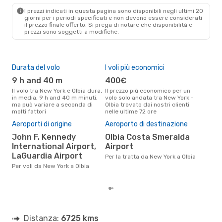
1 Scalo
I prezzi indicati in questa pagina sono disponibili negli ultimi 20
NYC
- OLB
giorni per i periodi specificati e non devono essere considerati
Lufthansa
1 Scalo
il ​​prezzo finale offerto. Si prega di notare che disponibilità e
OLB
- NYC
prezzi sono soggetti a modifiche.
Durata del volo
I voli più economici
Alt
9 h and 40 m
400€
ap
Il volo tra New York e Olbia dura,
Il prezzo più economico per un
Secondo i dati della nostra
in media, 9 h and 40 m minuti,
volo solo andata tra New York -
rice
ma può variare a seconda di
Olbia trovato dai nostri clienti
punt
molti fattori
nelle ultime 72 ore
Olbi
Il 
Aeroporti di origine
Aeroporto di destinazione
pre
John F. Kennedy
Olbia Costa Smeralda
a
International Airport,
Airport
Secondo i nostri dati reali
LaGuardia Airport
Per la tratta da New York a Olbia
set
gett
Per voli da New York a Olbia
per 
Distanza:
6725 kms