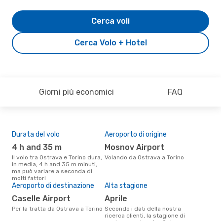
Cerca voli
Cerca Volo + Hotel
Giorni più economici
FAQ
Durata del volo
Aeroporto di origine
Pre
4 h and 35 m
Mosnov Airport
5
Il volo tra Ostrava e Torino dura,
Volando da Ostrava a Torino
Il prezzo medio di un volo
in media, 4 h and 35 m minuti,
Ost
ma può variare a seconda di
sola
molti fattori
prez
Aeroporto di destinazione
Alta stagione
Caselle Airport
aprile
Per la tratta da Ostrava a Torino
Secondo i dati della nostra
ricerca clienti, la stagione di