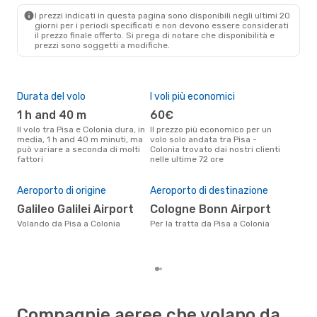
CGN
- PSA
I prezzi indicati in questa pagina sono disponibili negli ultimi 20
giorni per i periodi specificati e non devono essere considerati
il ​​prezzo finale offerto. Si prega di notare che disponibilità e
prezzi sono soggetti a modifiche.
Durata del volo
I voli più economici
Alt
1 h and 40 m
60€
ap
Il volo tra Pisa e Colonia dura, in
Il prezzo più economico per un
Secondo i dati della nostra
media, 1 h and 40 m minuti, ma
volo solo andata tra Pisa -
rice
può variare a seconda di molti
Colonia trovato dai nostri clienti
punt
fattori
nelle ultime 72 ore
Colo
Pre
2
Aeroporto di origine
Aeroporto di destinazione
Il prezzo medio di un volo Pisa -
Galileo Galilei Airport
Cologne Bonn Airport
Col
sola
Volando da Pisa a Colonia
Per la tratta da Pisa a Colonia
prez
Compagnie aeree che volano da