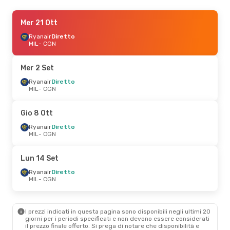
Mer 7 Ott
Mer 21 Ott
- Mer 7 Ott
Ryanair
Ryanair
Diretto
Diretto
MIL
MIL
- CGN
- CGN
Ryanair
Diretto
CGN
- MIL
Mer 2 Set
Mer 16 Set
Ryanair
Diretto
- Sab 19 Set
MIL
- CGN
Ryanair
Diretto
MIL
- CGN
Ryanair
Diretto
Gio 8 Ott
CGN
- MIL
Ryanair
Diretto
MIL
- CGN
Sab 10 Ott
- Lun 12 Ott
Ryanair
Diretto
Lun 14 Set
MIL
- CGN
Ryanair
Diretto
Ryanair
Diretto
CGN
- MIL
MIL
- CGN
Lun 7 Set
- Sab 12 Set
I prezzi indicati in questa pagina sono disponibili negli ultimi 20
Ryanair
Diretto
giorni per i periodi specificati e non devono essere considerati
MIL
- CGN
il ​​prezzo finale offerto. Si prega di notare che disponibilità e
Ryanair
Diretto