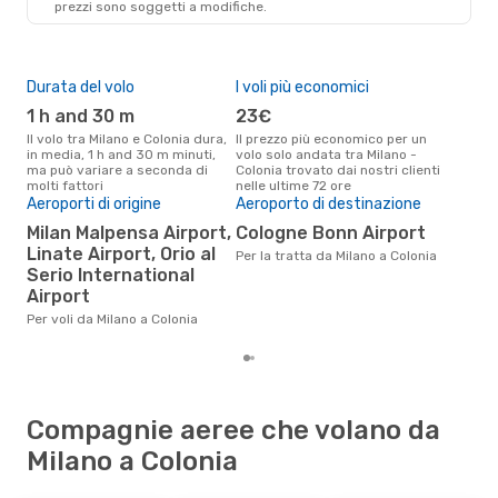
prezzi sono soggetti a modifiche.
CGN
- MIL
Durata del volo
I voli più economici
Alt
1 h and 30 m
23€
ap
Il volo tra Milano e Colonia dura,
Il prezzo più economico per un
Secondo i dati della nostra
in media, 1 h and 30 m minuti,
volo solo andata tra Milano -
rice
ma può variare a seconda di
Colonia trovato dai nostri clienti
punt
molti fattori
nelle ultime 72 ore
Colo
Pre
Aeroporti di origine
Aeroporto di destinazione
81
Milan Malpensa Airport,
Cologne Bonn Airport
Linate Airport, Orio al
Il prezzo medio di un volo Milano
Per la tratta da Milano a Colonia
- C
Serio International
sola
Airport
prez
Per voli da Milano a Colonia
Compagnie aeree che volano da
Milano a Colonia