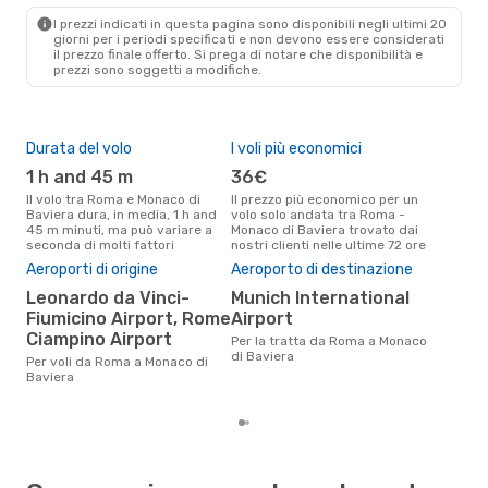
MUC
- ROM
I prezzi indicati in questa pagina sono disponibili negli ultimi 20
giorni per i periodi specificati e non devono essere considerati
il ​​prezzo finale offerto. Si prega di notare che disponibilità e
prezzi sono soggetti a modifiche.
Durata del volo
I voli più economici
Alt
1 h and 45 m
36€
lu
Il volo tra Roma e Monaco di
Il prezzo più economico per un
Secondo i dati della nostra
Baviera dura, in media, 1 h and
volo solo andata tra Roma -
rice
45 m minuti, ma può variare a
Monaco di Baviera trovato dai
punt
seconda di molti fattori
nostri clienti nelle ultime 72 ore
Mona
Aeroporti di origine
Aeroporto di destinazione
Pre
Leonardo da Vinci-
Munich International
13
Fiumicino Airport, Rome
Airport
Il prezzo medio di un volo Roma
- Mo
Ciampino Airport
Per la tratta da Roma a Monaco
eDr
di Baviera
Per voli da Roma a Monaco di
base
Baviera
mes