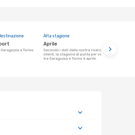
destinazione
Alta stagione
Prezzo med
rport
aprile
389 €
da Saragozza a Torino
Secondo i dati della nostra ricerca
Il prezzo medio di un volo Saragozza -
clienti, la stagione di punta per volare
Torino con 
tra Saragozza e Torino è aprile .
in base al p
mesi.