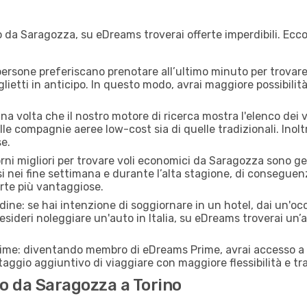
 da Saragozza, su eDreams troverai offerte imperdibili. Ecco
ersone preferiscano prenotare all’ultimo minuto per trovare 
lietti in anticipo. In questo modo, avrai maggiore possibilit
a volta che il nostro motore di ricerca mostra l'elenco dei vo
lle compagnie aeree low-cost sia di quelle tradizionali. Inoltre
e.
iorni migliori per trovare voli economici da Saragozza sono g
si nei fine settimana e durante l’alta stagione, di consegue
erte più vantaggiose.
adine: se hai intenzione di soggiornare in un hotel, dai un'o
sideri noleggiare un'auto in Italia, su eDreams troverai un’a
rime: diventando membro di eDreams Prime, avrai accesso a f
taggio aggiuntivo di viaggiare con maggiore flessibilità e tra
o da Saragozza a Torino