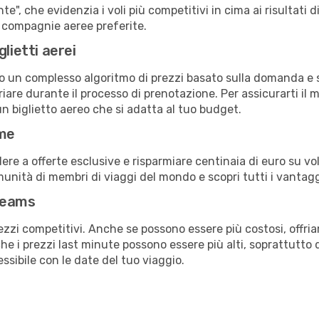
e", che evidenzia i voli più competitivi in cima ai risultati di
ue compagnie aeree preferite.
lietti aerei
ndo un complesso algoritmo di prezzi basato sulla domanda e su
are durante il processo di prenotazione. Per assicurarti il mi
n biglietto aereo che si adatta al tuo budget.
ime
a offerte esclusive e risparmiare centinaia di euro su voli
omunità di membri di viaggi del mondo e scopri tutti i vantag
reams
ezzi competitivi. Anche se possono essere più costosi, offr
che i prezzi last minute possono essere più alti, soprattutto 
lessibile con le date del tuo viaggio.