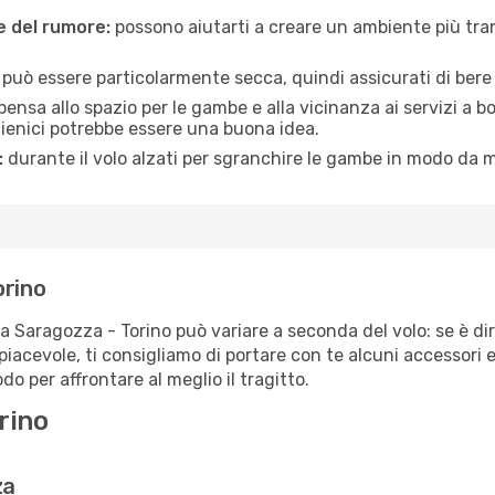
ne del rumore:
possono aiutarti a creare un ambiente più tran
a può essere particolarmente secca, quindi assicurati di bere 
pensa allo spazio per le gambe e alla vicinanza ai servizi a 
igienici potrebbe essere una buona idea.
:
durante il volo alzati per sgranchire le gambe in modo da m
orino
ta Saragozza - Torino può variare a seconda del volo: se è di
iacevole, ti consigliamo di portare con te alcuni accessori e
o per affrontare al meglio il tragitto.
rino
za