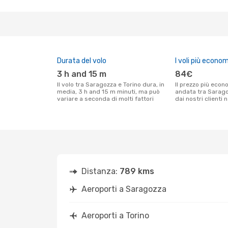
Durata del volo
I voli più econom
3 h and 15 m
84€
Il volo tra Saragozza e Torino dura, in
Il prezzo più economico per un volo solo
media, 3 h and 15 m minuti, ma può
andata tra Sarago
variare a seconda di molti fattori
dai nostri clienti 
Distanza:
789 kms
Aeroporti a Saragozza
Aeroporti a Torino