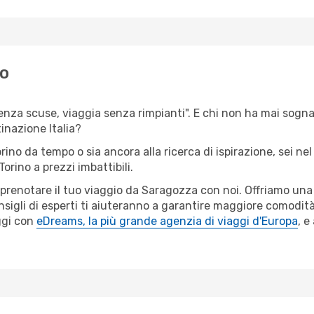
no
senza scuse, viaggia senza rimpianti". E chi non ha mai sognat
inazione Italia?
orino da tempo o sia ancora alla ricerca di ispirazione, sei n
Torino a prezzi imbattibili.
r prenotare il tuo viaggio da Saragozza con noi. Offriamo un
sigli di esperti ti aiuteranno a garantire maggiore comodità p
ggi con
eDreams, la più grande agenzia di viaggi d'Europa
, e