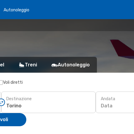
Autonoleggio
el
Treni
Autonoleggio
Voli diretti
Destinazione
Andata
Data
voli