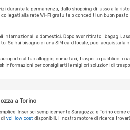
izi durante la permanenza, dallo shopping di lusso alla risto
e collegati alla rete Wi-Fi gratuita o concediti un buon pasto 
li internazionali e domestici. Dopo aver ritirato i bagagli, a
rto. Se hai bisogno di una SIM card locale, puoi acquistarla 
all'aeroporto al tuo alloggio, come taxi, trasporto pubblico o n
sk informazioni per consigliarti le migliori soluzioni di traspo
ozza a Torino
emplice. Inserisci semplicemente Saragozza e Torino come cit
 di
voli low cost
disponibili. Il nostro motore di ricerca troverà