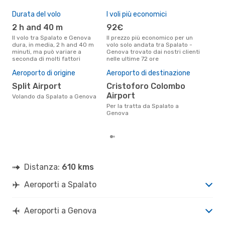
Durata del volo
I voli più economici
Alt
2 h and 40 m
92€
ap
Il volo tra Spalato e Genova
Il prezzo più economico per un
Secondo i dati della nostra
dura, in media, 2 h and 40 m
volo solo andata tra Spalato -
rice
minuti, ma può variare a
Genova trovato dai nostri clienti
punt
seconda di molti fattori
nelle ultime 72 ore
Geno
Il 
Aeroporto di origine
Aeroporto di destinazione
pre
Split Airport
Cristoforo Colombo
a
Airport
Volando da Spalato a Genova
Secondo i nostri dati reali
giug
Per la tratta da Spalato a
gett
Genova
per
Distanza:
610 kms
Aeroporti a Spalato
Aeroporti a Genova