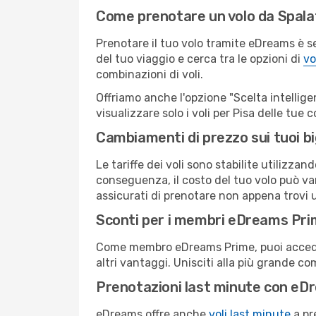
Come prenotare un volo da Spala
Prenotare il tuo volo tramite eDreams è s
del tuo viaggio e cerca tra le opzioni di
vo
combinazioni di voli.
Offriamo anche l'opzione "Scelta intelligent
visualizzare solo i voli per Pisa delle tue
Cambiamenti di prezzo sui tuoi big
Le tariffe dei voli sono stabilite utilizza
conseguenza, il costo del tuo volo può vari
assicurati di prenotare non appena trovi u
Sconti per i membri eDreams Pr
Come membro eDreams Prime, puoi accedere 
altri vantaggi. Unisciti alla più grande c
Prenotazioni last minute con eD
eDreams offre anche
voli last minute
a pr