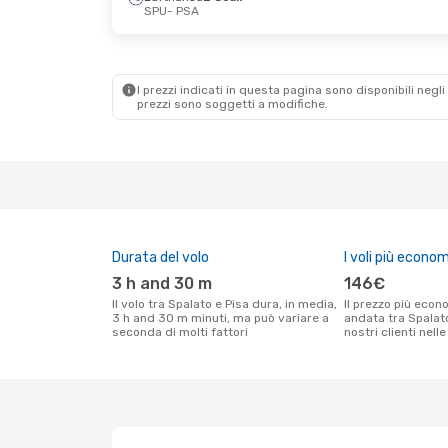
SPU
- PSA
I prezzi indicati in questa pagina sono disponibili negli 
prezzi sono soggetti a modifiche.
Durata del volo
I voli più econom
3 h and 30 m
146€
Il volo tra Spalato e Pisa dura, in media,
Il prezzo più economico per un volo solo
3 h and 30 m minuti, ma può variare a
andata tra Spalato
seconda di molti fattori
nostri clienti nell