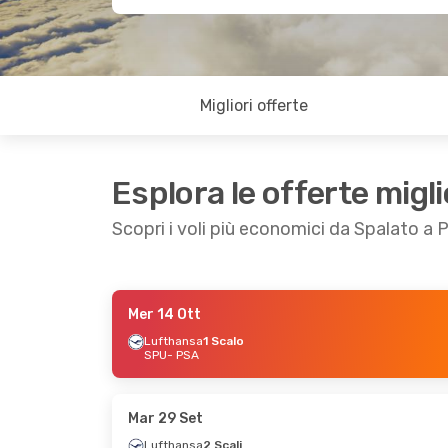
Migliori offerte
Esplora le offerte migli
Scopri i voli più economici da Spalato a P
Mer 14 Ott
Dom 30 Ago
- Dom 6 Set
Lufthansa
1 Scalo
SPU
- PSA
Lufthansa
1 Scalo
SPU
- PSA
Lufthansa
1 Scalo
PSA
- SPU
Mar 29 Set
Lufthansa
2 Scali