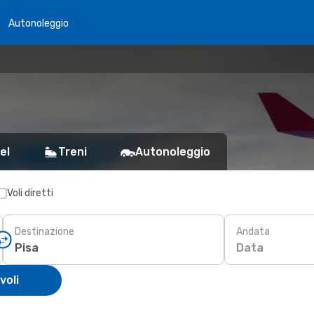
Autonoleggio
el
Treni
Autonoleggio
Voli diretti
Destinazione
Andata
Data
voli