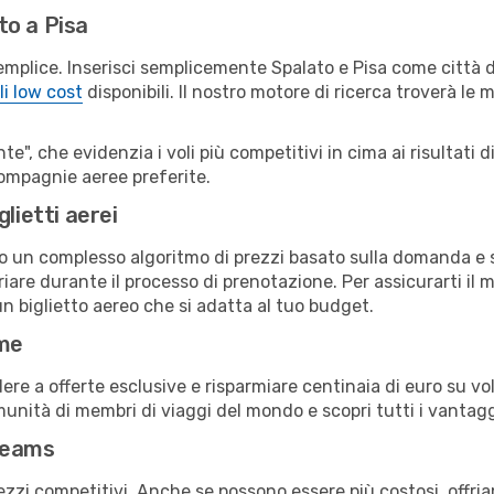
to a Pisa
emplice. Inserisci semplicemente Spalato e Pisa come città d
li low cost
disponibili. Il nostro motore di ricerca troverà le mi
e", che evidenzia i voli più competitivi in cima ai risultati di
 compagnie aeree preferite.
lietti aerei
ndo un complesso algoritmo di prezzi basato sulla domanda e su
are durante il processo di prenotazione. Per assicurarti il mi
n biglietto aereo che si adatta al tuo budget.
ime
a offerte esclusive e risparmiare centinaia di euro su voli
omunità di membri di viaggi del mondo e scopri tutti i vantag
reams
ezzi competitivi. Anche se possono essere più costosi, offr