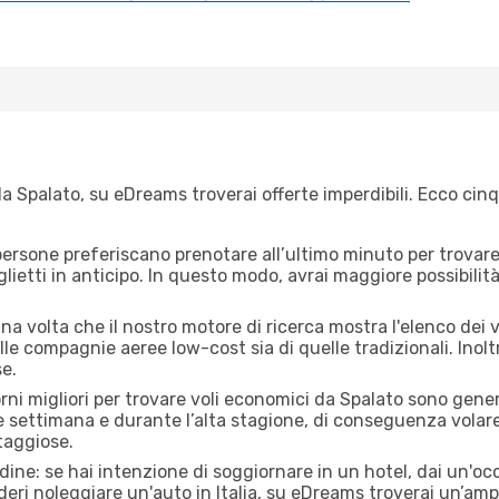
a Spalato, su eDreams troverai offerte imperdibili. Ecco cinq
ersone preferiscano prenotare all’ultimo minuto per trovare 
lietti in anticipo. In questo modo, avrai maggiore possibilit
 volta che il nostro motore di ricerca mostra l'elenco dei vol
lle compagnie aeree low-cost sia di quelle tradizionali. Inoltre
e.
orni migliori per trovare voli economici da Spalato sono gener
e settimana e durante l’alta stagione, di conseguenza volar
taggiose.
adine: se hai intenzione di soggiornare in un hotel, dai un'o
eri noleggiare un'auto in Italia, su eDreams troverai un’ampi