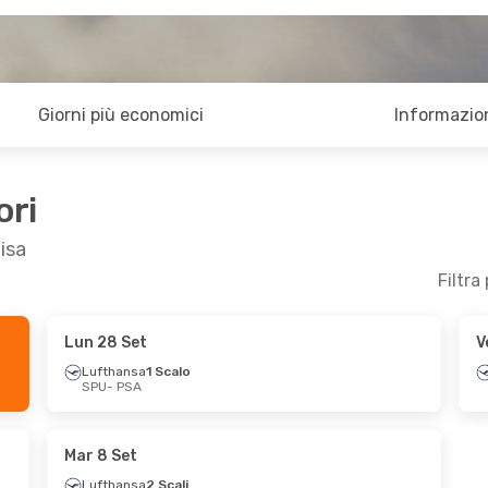
Giorni più economici
Informazion
ori
isa
Filtra
Lun 28 Set
V
Lufthansa
1 Scalo
SPU
- PSA
Mar 8 Set
Lufthansa
2 Scali