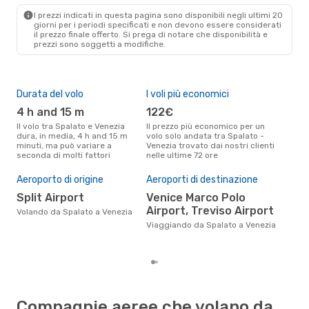
I prezzi indicati in questa pagina sono disponibili negli ultimi 20
giorni per i periodi specificati e non devono essere considerati
il ​​prezzo finale offerto. Si prega di notare che disponibilità e
prezzi sono soggetti a modifiche.
Durata del volo
I voli più economici
Alt
4 h and 15 m
122€
ap
Il volo tra Spalato e Venezia
Il prezzo più economico per un
Secondo i dati della nostra
dura, in media, 4 h and 15 m
volo solo andata tra Spalato -
rice
minuti, ma può variare a
Venezia trovato dai nostri clienti
punt
seconda di molti fattori
nelle ultime 72 ore
Vene
Il 
pre
Aeroporto di origine
Aeroporti di destinazione
a
Split Airport
Venice Marco Polo
Airport, Treviso Airport
Secondo i nostri dati reali
Volando da Spalato a Venezia
mag
Viaggiando da Spalato a Venezia
gett
per
Compagnie aeree che volano da