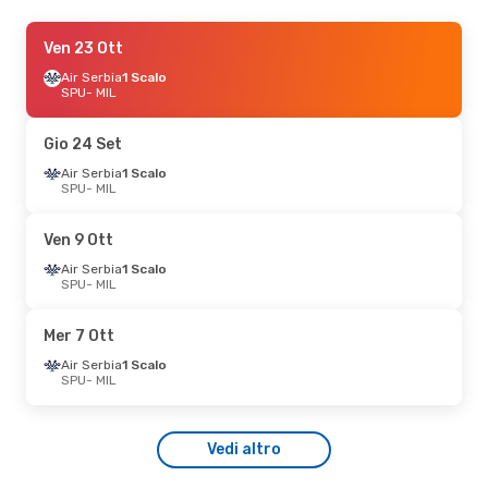
Gio 27 Ago
Ven 23 Ott
- Dom 30 Ago
Easyjet
Air Serbia
Diretto
1 Scalo
SPU
SPU
- MIL
- MIL
Easyjet
Diretto
MIL
- SPU
Gio 24 Set
Gio 10 Set
Air Serbia
- Dom 13 Set
1 Scalo
SPU
- MIL
Austrian Airlines
1 Scalo
SPU
- MIL
Austrian Airlines
1 Scalo
Ven 9 Ott
MIL
- SPU
Air Serbia
1 Scalo
SPU
- MIL
Gio 17 Set
- Dom 20 Set
Austrian Airlines
1 Scalo
Mer 7 Ott
SPU
- MIL
Austrian Airlines
1 Scalo
Air Serbia
1 Scalo
MIL
- SPU
SPU
- MIL
Mer 14 Ott
- Dom 18 Ott
Vedi altro
Lufthansa
1 Scalo
SPU
- MIL
Lufthansa
1 Scalo