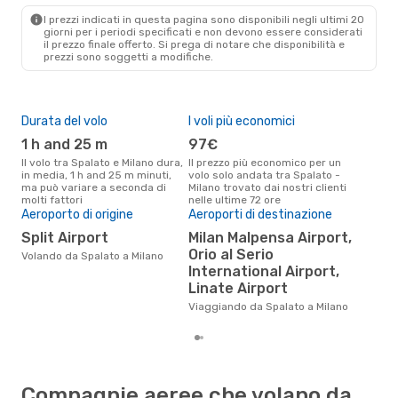
MIL
- SPU
I prezzi indicati in questa pagina sono disponibili negli ultimi 20
giorni per i periodi specificati e non devono essere considerati
il ​​prezzo finale offerto. Si prega di notare che disponibilità e
prezzi sono soggetti a modifiche.
Durata del volo
I voli più economici
Alt
1 h and 25 m
97€
ap
Il volo tra Spalato e Milano dura,
Il prezzo più economico per un
Secondo i dati della nostra
in media, 1 h and 25 m minuti,
volo solo andata tra Spalato -
rice
ma può variare a seconda di
Milano trovato dai nostri clienti
punt
molti fattori
nelle ultime 72 ore
Mila
Pre
Aeroporto di origine
Aeroporti di destinazione
18
Split Airport
Milan Malpensa Airport,
Orio al Serio
Il prezzo medio di un volo
Volando da Spalato a Milano
Spa
International Airport,
sola
Linate Airport
prez
Viaggiando da Spalato a Milano
Compagnie aeree che volano da