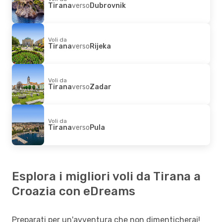
Tirana
verso
Dubrovnik
Voli da
Tirana
verso
Rijeka
Voli da
Tirana
verso
Zadar
Voli da
Tirana
verso
Pula
Esplora i migliori voli da Tirana a
Croazia con eDreams
Preparati per un'avventura che non dimenticherai!