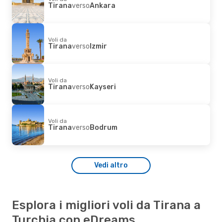
Tirana
verso
Ankara
Voli da
Tirana
verso
Izmir
Voli da
Tirana
verso
Kayseri
Voli da
Tirana
verso
Bodrum
Vedi altro
Esplora i migliori voli da Tirana a
Turchia con eDreams