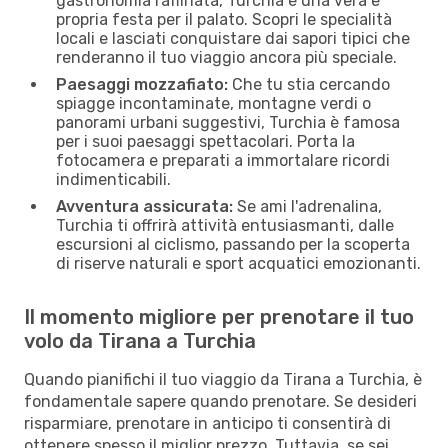
gastronomia raffinata, Turchia è una vera e
propria festa per il palato. Scopri le specialità
locali e lasciati conquistare dai sapori tipici che
renderanno il tuo viaggio ancora più speciale.
Paesaggi mozzafiato:
Che tu stia cercando
spiagge incontaminate, montagne verdi o
panorami urbani suggestivi, Turchia è famosa
per i suoi paesaggi spettacolari. Porta la
fotocamera e preparati a immortalare ricordi
indimenticabili.
Avventura assicurata:
Se ami l'adrenalina,
Turchia ti offrirà attività entusiasmanti, dalle
escursioni al ciclismo, passando per la scoperta
di riserve naturali e sport acquatici emozionanti.
Il momento migliore per prenotare il tuo
volo da Tirana a Turchia
Quando pianifichi il tuo viaggio da Tirana a Turchia, è
fondamentale sapere quando prenotare. Se desideri
risparmiare, prenotare in anticipo ti consentirà di
ottenere spesso il miglior prezzo. Tuttavia, se sei