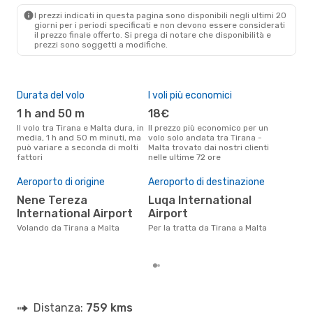
MLA
- TIA
I prezzi indicati in questa pagina sono disponibili negli ultimi 20
giorni per i periodi specificati e non devono essere considerati
il ​​prezzo finale offerto. Si prega di notare che disponibilità e
prezzi sono soggetti a modifiche.
Durata del volo
I voli più economici
Alt
1 h and 50 m
18€
ap
Il volo tra Tirana e Malta dura, in
Il prezzo più economico per un
Secondo i dati della nostra
media, 1 h and 50 m minuti, ma
volo solo andata tra Tirana -
rice
può variare a seconda di molti
Malta trovato dai nostri clienti
punt
fattori
nelle ultime 72 ore
Malt
Pre
Aeroporto di origine
Aeroporto di destinazione
2
Nene Tereza
Luqa International
Il prezzo medio di un volo Tirana
- M
International Airport
Airport
sola
Volando da Tirana a Malta
Per la tratta da Tirana a Malta
prez
Distanza:
759 kms