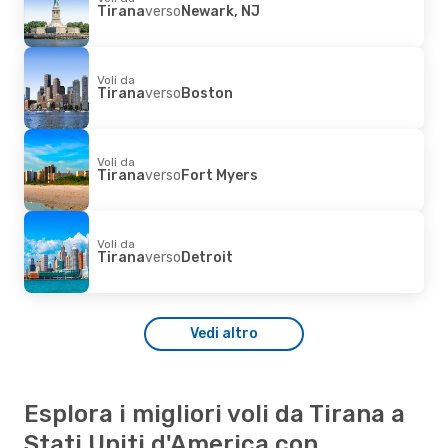
Tirana
verso
Newark, NJ
Voli da
Tirana
verso
Boston
Voli da
Tirana
verso
Fort Myers
Voli da
Tirana
verso
Detroit
Vedi altro
Esplora i migliori voli da Tirana a
Stati Uniti d'America con