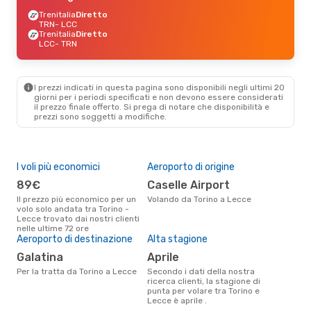
Trenitalia
Diretto
TRN
- LCC
Trenitalia
Diretto
LCC
- TRN
I prezzi indicati in questa pagina sono disponibili negli ultimi 20
giorni per i periodi specificati e non devono essere considerati
il ​​prezzo finale offerto. Si prega di notare che disponibilità e
prezzi sono soggetti a modifiche.
I voli più economici
Aeroporto di origine
Pre
89€
Caselle Airport
9
Il prezzo più economico per un
Volando da Torino a Lecce
Il prezzo medio di un volo Torino
volo solo andata tra Torino -
- L
Lecce trovato dai nostri clienti
sola
nelle ultime 72 ore
prez
Aeroporto di destinazione
Alta stagione
Galatina
aprile
Per la tratta da Torino a Lecce
Secondo i dati della nostra
ricerca clienti, la stagione di
punta per volare tra Torino e
Lecce è aprile .