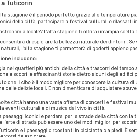
 a Tuticorin
'alta stagione è il periodo perfetto grazie alle temperature p
ici della città, partecipare a festival culturali o rilassarti i
stronomia locale? L'alta stagione ti offrirà un'ampia scelta di
i consentirà di esplorare la bellezza naturale dei dintorni. Se
e naturali, l'alta stagione ti permetterà di goderti appieno p
gione includono:
a nei quartieri più antichi della città e trascorri del tempo
he e scopri le affascinanti storie dietro alcuni degli edifici pi
uto che il cibo è il modo migliore per conoscere la cultura di
e delle delizie locali. E non dimenticare di acquistare souve
lte città hanno una vasta offerta di concerti e festival musi
la eventi culturali e di musica dal vivo in città.
paesaggi iconici e perdersi per le strade della città con la
e l'arte di strada può essere uno dei modi migliori per scopri
uticorin e i paesaggi circostanti in bicicletta o a piedi. È 
 percorsi da esplorare.