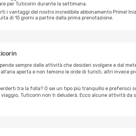
are per Tuticorin durante la settimana.
ti i vantaggi del nostro incredibile abbonamento Prime! Inizi
ita di 15 giorni a partire dalla prima prenotazione.
ticorin
dipende sempre dalle attività che desideri svolgere e dal me
ll’aria aperta e non temono le orde di turisti, altri invece p
erderti tra la folla? O sei un tipo più tranquillo e preferisci
viaggio, Tuticorin non ti deluderà. Ecco alcune attività da 