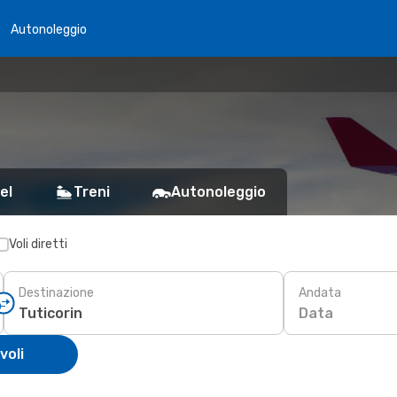
Autonoleggio
el
Treni
Autonoleggio
Voli diretti
Destinazione
Andata
Data
voli