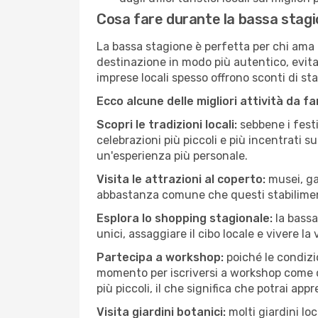
Cosa fare durante la bassa stagi
La bassa stagione è perfetta per chi ama l
destinazione in modo più autentico, evitare
imprese locali spesso offrono sconti di st
Ecco alcune delle migliori attività da f
Scopri le tradizioni locali:
sebbene i festi
celebrazioni più piccoli e più incentrati 
un'esperienza più personale.
Visita le attrazioni al coperto:
musei, gal
abbastanza comune che questi stabilimen
Esplora lo shopping stagionale:
la bassa
unici, assaggiare il cibo locale e vivere la
Partecipa a workshop:
poiché le condizi
momento per iscriversi a workshop come ce
più piccoli, il che significa che potrai app
Visita giardini botanici:
molti giardini lo