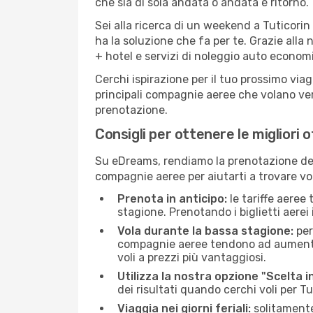
che sia di sola andata o andata e ritorno.
Sei alla ricerca di un weekend a Tuticorin
ha la soluzione che fa per te. Grazie alla 
+ hotel e servizi di noleggio auto economi
Cerchi ispirazione per il tuo prossimo viag
principali compagnie aeree che volano vers
prenotazione.
Consigli per ottenere le migliori o
Su eDreams, rendiamo la prenotazione dei
compagnie aeree per aiutarti a trovare voli
Prenota in anticipo:
le tariffe aeree
stagione. Prenotando i biglietti aerei 
Vola durante la bassa stagione:
per
compagnie aeree tendono ad aumentare 
voli a prezzi più vantaggiosi.
Utilizza la nostra opzione "Scelta i
dei risultati quando cerchi voli per Tu
Viaggia nei giorni feriali:
solitamente,