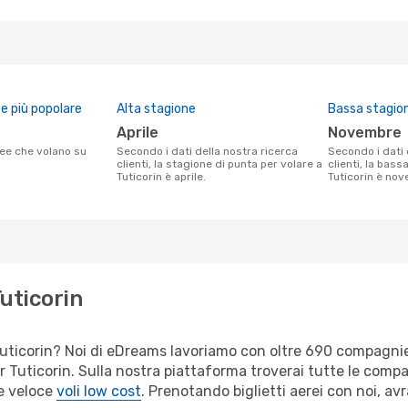
 più popolare
Alta stagione
Bassa stagio
aprile
novembre
Secondo i dati della nostra ricerca
Secondo i dati della nostra ricerca
clienti, la stagione di punta per volare a
clienti, la bass
Tuticorin è aprile.
Tuticorin è no
Tuticorin
er Tuticorin? Noi di eDreams lavoriamo con oltre 690 compagn
 per Tuticorin. Sulla nostra piattaforma troverai tutte le com
 e veloce
voli low cost
. Prenotando biglietti aerei con noi, avr