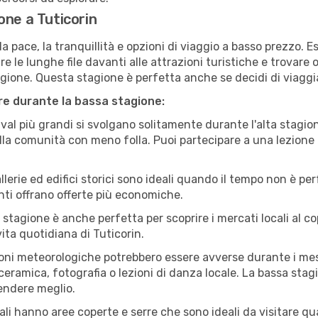
one a Tuticorin
a pace, la tranquillità e opzioni di viaggio a basso prezzo. 
 le lunghe file davanti alle attrazioni turistiche e trovare o
agione. Questa stagione è perfetta anche se decidi di viaggi
are durante la bassa stagione:
val più grandi si svolgano solitamente durante l'alta stagio
sulla comunità con meno folla. Puoi partecipare a una lezione 
lerie ed edifici storici sono ideali quando il tempo non è p
ti offrano offerte più economiche.
 stagione è anche perfetta per scoprire i mercati locali al c
 vita quotidiana di Tuticorin.
oni meteorologiche potrebbero essere avverse durante i mes
ramica, fotografia o lezioni di danza locale. La bassa stagi
rendere meglio.
cali hanno aree coperte e serre che sono ideali da visitare 