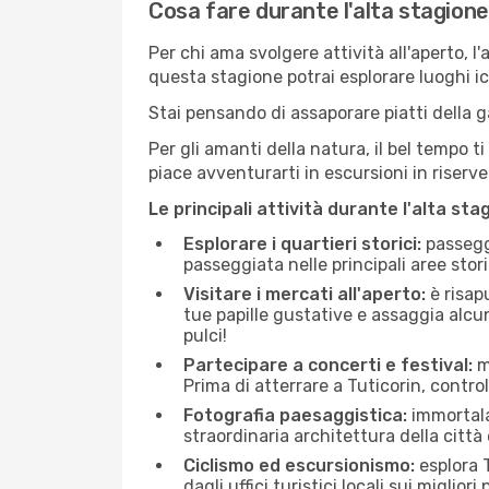
Cosa fare durante l'alta stagione
Per chi ama svolgere attività all'aperto, l
questa stagione potrai esplorare luoghi icon
Stai pensando di assaporare piatti della ga
Per gli amanti della natura, il bel tempo t
piace avventurarti in escursioni in riserv
Le principali attività durante l'alta sta
Esplorare i quartieri storici:
passeggi
passeggiata nelle principali aree storic
Visitare i mercati all'aperto:
è risap
tue papille gustative e assaggia alcun
pulci!
Partecipare a concerti e festival:
mo
Prima di atterrare a Tuticorin, control
Fotografia paesaggistica:
immortala 
straordinaria architettura della città 
Ciclismo ed escursionismo:
esplora T
dagli uffici turistici locali sui migliori