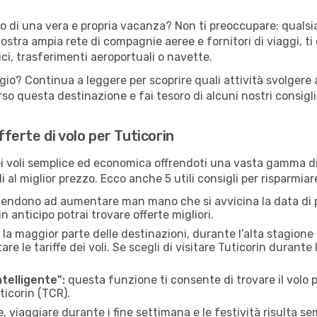
 o di una vera e propria vacanza? Non ti preoccupare: qualsi
nostra ampia rete di compagnie aeree e fornitori di viaggi, ti
ci, trasferimenti aeroportuali o navette.
gio? Continua a leggere per scoprire quali attività svolgere a
o questa destinazione e fai tesoro di alcuni nostri consigli 
fferte di volo per Tuticorin
 voli semplice ed economica offrendoti una vasta gamma di 
 al miglior prezzo. Ecco anche 5 utili consigli per risparmiar
 tendono ad aumentare man mano che si avvicina la data di p
in anticipo potrai trovare offerte migliori.
 la maggior parte delle destinazioni, durante l’alta stagione o 
le tariffe dei voli. Se scegli di visitare Tuticorin durante
ntelligente":
questa funzione ti consente di trovare il volo
ticorin (TCR).
 viaggiare durante i fine settimana e le festività risulta se