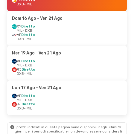
DXB
- MIL
Dom 16 Ago
- Ven 21 Ago
XY
Diretto
MIL
- DXB
AF
Diretto
DXB
- MIL
Mer 19 Ago
- Ven 21 Ago
VF
Diretto
MIL
- DXB
RJ
Diretto
DXB
- MIL
Lun 17 Ago
- Ven 21 Ago
VF
Diretto
MIL
- DXB
RJ
Diretto
DXB
- MIL
I prezzi indicati in questa pagina sono disponibili negli ultimi 20
giorni per i periodi specificati e non devono essere considerati