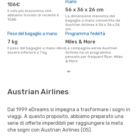
mano
106€
R
56 x 36 x 26 cm
Il volo più economico che
Attualmente, la destinazione piú
abbiamo trovato di recente è
rice
La dimensione massima del
106€
Rom
bagaglio a mano consentita da
Austrian Airlines è 56 x 36 x 26
cm.
Peso del bagaglio a mano
Programma fedeltà
7 kg
Miles & More
Il peso del bagaglio a mano deve
La compagnia aerea Austrian
essere inferiore a 7 kg.
Airlines ha un programma
pensato per frequent flyer: Miles
& More
Austrian Airlines
Dal 1999 eDreams si impegna a trasformare i sogni in
viaggi. A questo proposito, abbiamo preparato una
serie di offerte imperdibili per raggiungere la meta
che sogni con Austrian Airlines (OS).