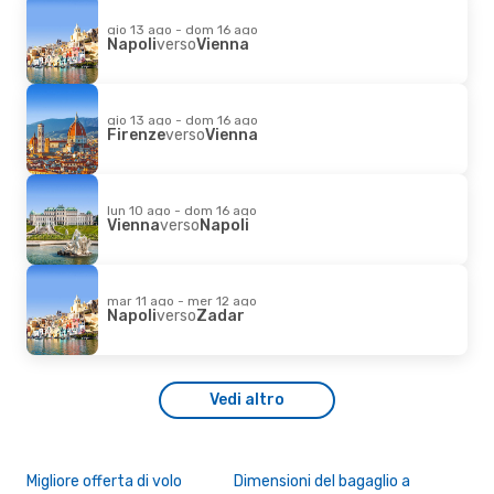
gio 13 ago - dom 16 ago
Napoli
verso
Vienna
gio 13 ago - dom 16 ago
Firenze
verso
Vienna
lun 10 ago - dom 16 ago
Vienna
verso
Napoli
mar 11 ago - mer 12 ago
Napoli
verso
Zadar
Vedi altro
Migliore offerta di volo
Dimensioni del bagaglio a
Des