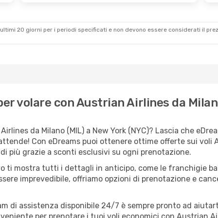
ultimi 20 giorni per i periodi specificati e non devono essere considerati il ​​pre
er volare con Austrian Airlines da Mila
Airlines da Milano (MIL) a New York (NYC)? Lascia che eDream
 attende! Con eDreams puoi ottenere ottime offerte sui voli A
i più grazie a sconti esclusivi su ogni prenotazione.
o ti mostra tutti i dettagli in anticipo, come le franchigie b
ssere imprevedibile, offriamo opzioni di prenotazione e cancel
eam di assistenza disponibile 24/7 è sempre pronto ad aiutart
eniente per prenotare i tuoi voli economici con Austrian Airl