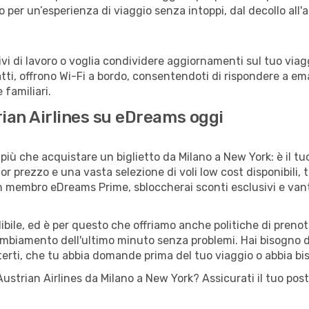
no per un’esperienza di viaggio senza intoppi, dal decollo all'
 di lavoro o voglia condividere aggiornamenti sul tuo viagg
fatti, offrono Wi-Fi a bordo, consentendoti di rispondere a email
familiari.
trian Airlines su eDreams oggi
più che acquistare un biglietto da Milano a New York: è il tu
or prezzo e una vasta selezione di voli low cost disponibili, 
 un membro eDreams Prime, sbloccherai sconti esclusivi e v
ile, ed è per questo che offriamo anche politiche di prenota
cambiamento dell'ultimo minuto senza problemi. Hai bisogno di
terti, che tu abbia domande prima del tuo viaggio o abbia bi
lo Austrian Airlines da Milano a New York? Assicurati il tuo p