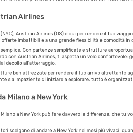
trian Airlines
NYC), Austrian Airlines (OS) è qui per rendere il tuo viaggio
ferte imbattibili e a una grande flessibilità e comodità in 
semplice. Con partenze semplificate e strutture aeroportuali f
rdo con Austrian Airlines, ti aspetta un volo confortevole: go
l decollo all'atterraggio.
rutture ben attrezzate per rendere il tuo arrivo altrettanto
te sia impaziente di iniziare a esplorare, tutto è organizzato
 da Milano a New York
Milano a New York può fare davvero la differenza, che tu vog
iatori scelgono di andare a New York nei mesi più vivaci, quan