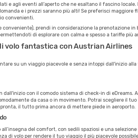
llati e agli eventi all’aperto che ne esaltano il fascino local
 domanda e i prezzi saranno più alti! Se preferisci maggiore f
io convenienti.
(e conveniente), prendi in considerazione la prenotazione in b
ermettendoti di esplorare con calma e spesso a tariffe più a
i volo fantastica con Austrian Airlines
tare su un viaggio piacevole e senza intoppi dall'inizio alla 
in dall'inizio con il comodo sistema di check-in di eDreams. 
omodamente da casa o in movimento. Potrai scegliere il tuo p
 pronta, il tutto prima ancora di mettere piede in aeroporto.
rdo
all’insegna del comfort, con sedili spaziosi e una selezione d
a di volo per rendere il tuo viaggio il più piacevole possibi