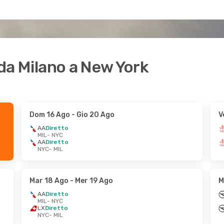
i da Milano a New York
Dom 16 Ago
- Gio 20 Ago
V
AA
Diretto
MIL
- NYC
AA
Diretto
NYC
- MIL
Mar 18 Ago
- Mer 19 Ago
M
AA
Diretto
MIL
- NYC
LX
Diretto
NYC
- MIL