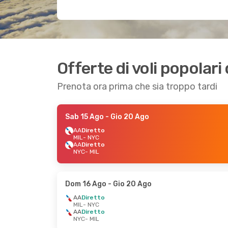
Offerte di voli popolar
Prenota ora prima che sia troppo tardi
Sab 15 Ago
- Gio 20 Ago
AA
Diretto
MIL
- NYC
AA
Diretto
NYC
- MIL
Dom 16 Ago
- Gio 20 Ago
AA
Diretto
MIL
- NYC
AA
Diretto
NYC
- MIL