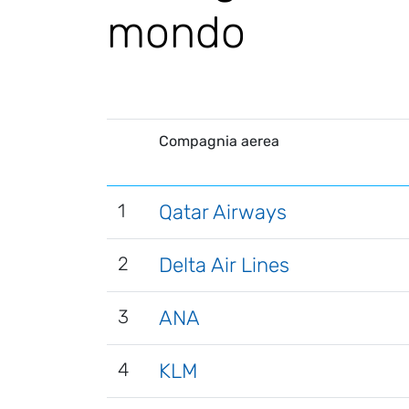
mondo
Compagnia aerea
1
Qatar Airways
2
Delta Air Lines
3
ANA
4
KLM