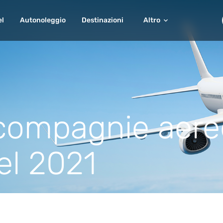
el
Autonoleggio
Destinazioni
Altro
 compagnie aere
el 2021