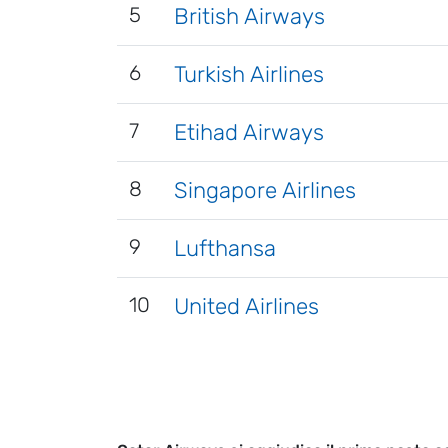
5
British Airways
6
Turkish Airlines
7
Etihad Airways
8
Singapore Airlines
9
Lufthansa
10
United Airlines