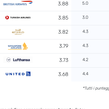
3.88
5.0
3.85
3.0
3.82
4.3
3.79
4.3
3.73
4.2
3.68
4.4
*Tutti i punte