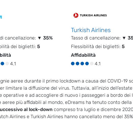
Turkish Airlines
di cancellazione:
▼ 35%
Tasso di cancellazione:
▼ 3
ilità dei biglietti:
5
Flessibilità dei biglietti:
5
bilità
Affidabilità
4.1
4.1
pagnie aeree durante il primo lockdown a causa del COVID-19 s
 limitare la diffusione del virus. Tuttavia, all’inizio dell’estat
operative e ad accogliere di nuovo i passeggeri a bordo dei 
e aeree più affidabili al mondo, eDreams ha tenuto conto della
 successivo al lock-down
compreso tra luglio e dicembre 2020
ch Airlines e Turkish Airlines hanno cancellato meno del 35%