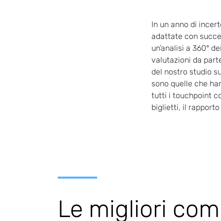
In un anno di incer
adattate con success
un’analisi a 360° de
valutazioni da part
del nostro studio s
sono quelle che han
tutti i touchpoint co
biglietti, il rappor
Le migliori com