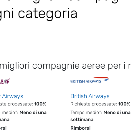
ni categoria
migliori compagnie aeree per i r
r Airways
British Airways
este processate:
100%
Richieste processate:
100%
 medio*:
Meno di una
Tempo medio*:
Meno di una
mana
settimana
rsi
Rimborsi