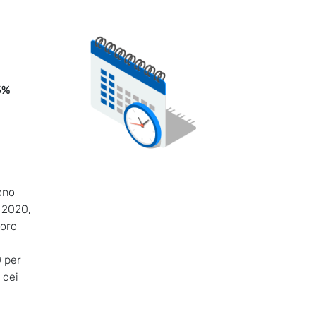
5%
ono
e 2020,
loro
 per
 dei