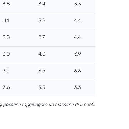
3.8
3.4
3.3
4.1
3.8
4.4
2.8
3.7
4.4
3.0
4.0
3.9
3.9
3.5
3.3
3.6
3.5
3.3
ggi possono raggiungere un massimo di 5 punti.