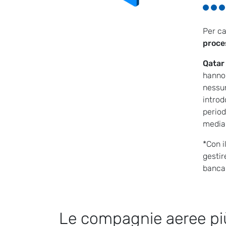
Per ca
proce
Qatar 
hanno 
nessun
introd
period
media 
*Con i
gestir
bancar
Le compagnie aeree più