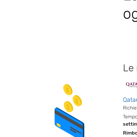
og
Le 
Qata
Richi
Tempo
setti
Rimbo