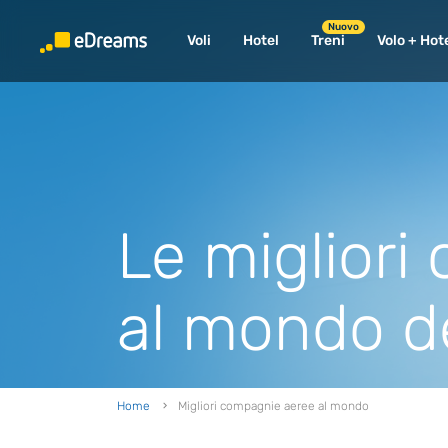
Nuovo
Voli
Hotel
Treni
Volo + Hot
Le migliori
al mondo d
Home
Migliori compagnie aeree al mondo