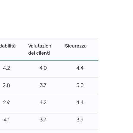
dabilità
Valutazioni
Sicurezza
dei clienti
4.2
4.0
4.4
2.8
3.7
5.0
2.9
4.2
4.4
4.1
3.7
3.9