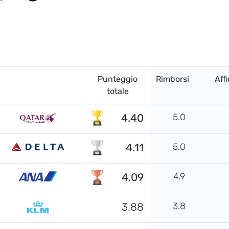
Punteggio
Rimborsi
Affi
totale
4.40
5.0
4.11
5.0
4.09
4.9
3.88
3.8