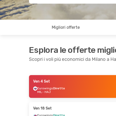
Migliori offerte
Esplora le offerte migli
Scopri i voli più economici da Milano a 
Ven 4 Set
Ven 4 Set
- Lun 7 Set
Gio 24 Set
Eurowings
Diretto
MIL
- HAJ
Eurowings
Diretto
MIL
- HAJ
1 Scalo
Eurowings
Diretto
MIL
- HAJ
HAJ
- MIL
1 Scalo
Ven 18 Set
HAJ
- MIL
Eurowings
Diretto