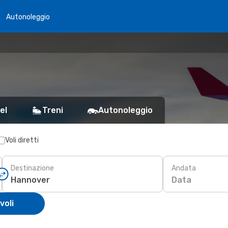
Autonoleggio
el
Treni
Autonoleggio
Voli diretti
Destinazione
Andata
Data
voli