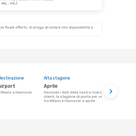
MIL
- HAJ
zzo finale offerto. Si prega di notare che disponibilità e
destinazione
Alta stagione
Compagnie 
questa tra
Airport
aprile
Eurowin
da Milano a Hannover
Secondo i dati della nostra ricerca
clienti, la stagione di punta per volare
Le compagnie aeree che volano tra
tra Milano e Hannover è aprile .
Milano e Ha