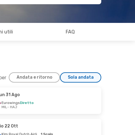
i utili
FAQ
 per
Andata e ritorno
Sola andata
un 31 Ago
Eurowings
Diretto
MIL
- HAJ
io 22 Ott
Klm Royal Dutch Airlines
1 Scalo