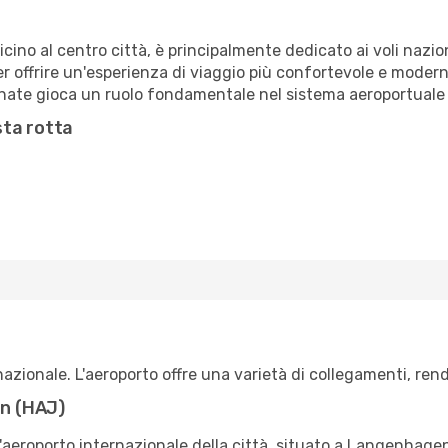
icino al centro città, è principalmente dedicato ai voli nazio
 offrire un'esperienza di viaggio più confortevole e modern
Linate gioca un ruolo fondamentale nel sistema aeroportuale
sta rotta
azionale. L'aeroporto offre una varietà di collegamenti, rend
n (HAJ)
eroporto internazionale della città, situato a Langenhagen, 