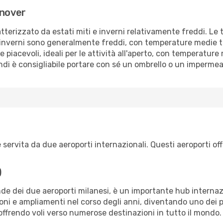
nnover
erizzato da estati miti e inverni relativamente freddi. Le t
i inverni sono generalmente freddi, con temperature medie tr
iacevoli, ideali per le attività all'aperto, con temperature m
indi è consigliabile portare con sé un ombrello o un imperme
e, è servita da due aeroporti internazionali. Questi aeroporti
)
ande dei due aeroporti milanesi, è un importante hub interna
ioni e ampliamenti nel corso degli anni, diventando uno dei p
ffrendo voli verso numerose destinazioni in tutto il mondo.