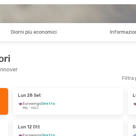
Giorni più economici
Informazion
ori
Hannover
Filtra
Lun 28 Set
L
- Dom 27 Set
Mar 20 Ott
- Mer 21 Ott
Eurowings
Diretto
MIL
- HAJ
Klm Royal Dutch Airlines
Klm Royal Dutch Airlines
1 Scalo
MIL
- HAJ
Klm Royal Dutch Airlines
Eurowings
Diretto
HAJ
- MIL
Lun 12 Ott
G
Eurowings
Diretto