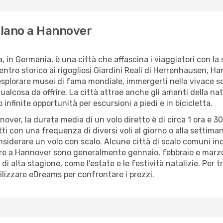
ilano a Hannover
, in Germania, è una città che affascina i viaggiatori con la 
entro storico ai rigogliosi Giardini Reali di Herrenhausen, 
 esplorare musei di fama mondiale, immergerti nella vivace sce
alcosa da offrire. La città attrae anche gli amanti della nat
infinite opportunità per escursioni a piedi e in bicicletta.
nover, la durata media di un volo diretto è di circa 1 ora e 
tti con una frequenza di diversi voli al giorno o alla settima
onsiderare un volo con scalo. Alcune città di scalo comuni 
re a Hannover sono generalmente gennaio, febbraio e marzo. 
di alta stagione, come l'estate e le festività natalizie. Per tr
utilizzare eDreams per confrontare i prezzi.