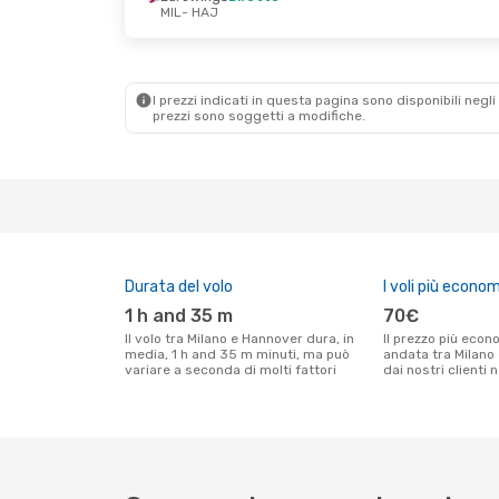
MIL
- HAJ
Lun 28 Set
- Ven 2 Ott
Mar 25 Ag
Eurowings
Diretto
Scandinavi
MIL
- HAJ
MIL
- HAJ
I prezzi indicati in questa pagina sono disponibili negli 
Eurowings
Diretto
Eurowing
prezzi sono soggetti a modifiche.
HAJ
- MIL
HAJ
- MIL
Durata del volo
I voli più econom
1 h and 35 m
70€
Il volo tra Milano e Hannover dura, in
Il prezzo più economico per un volo solo
media, 1 h and 35 m minuti, ma può
andata tra Milano
variare a seconda di molti fattori
dai nostri clienti 