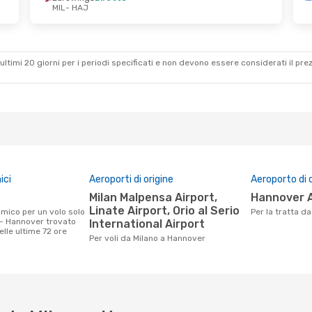
MIL
- HAJ
o
- Lun 31 Ago
an Airlines
1 Scalo
ultimi 20 giorni per i periodi specificati e non devono essere considerati il ​​pre
s
Diretto
ici
Aeroporti di origine
Aeroporto di 
Milan Malpensa Airport,
Hannover 
Linate Airport, Orio al Serio
Per la tratta 
 - Hannover trovato
International Airport
nelle ultime 72 ore
Per voli da Milano a Hannover