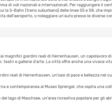
a di voli nazionali e internazionali. Per raggiungere il centr
 cui la S-Bahn (treno suburbano) delle linee S5 e S8, che impi
'uscita dell'aeroporto, o noleggiare un'auto presso le diverse c
dai magnifici giardini reali di Herrenhausen, un capolavoro d
 teatri e gallerie d'arte. La città offre anche una vivace vit
giardini reali di Herrenhausen, un'oasi di pace e bellezza nel c
erna e contemporanea al Museo Sprengel, che ospita una colle
ive del lago di Maschsee, un'area ricreativa popolare per gli a