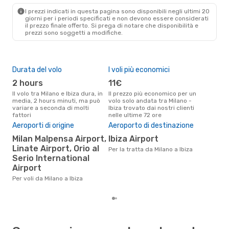
IBZ
- MIL
I prezzi indicati in questa pagina sono disponibili negli ultimi 20
giorni per i periodi specificati e non devono essere considerati
il ​​prezzo finale offerto. Si prega di notare che disponibilità e
prezzi sono soggetti a modifiche.
Durata del volo
I voli più economici
Alt
2 hours
11€
ap
Il volo tra Milano e Ibiza dura, in
Il prezzo più economico per un
Secondo i dati della nostra
media, 2 hours minuti, ma può
volo solo andata tra Milano -
rice
variare a seconda di molti
Ibiza trovato dai nostri clienti
punt
fattori
nelle ultime 72 ore
Ibiz
Aeroporti di origine
Aeroporto di destinazione
Pre
Milan Malpensa Airport,
Ibiza Airport
10
Linate Airport, Orio al
Per la tratta da Milano a Ibiza
Il prezzo medio di un volo Milano
Serio International
- I
105 
Airport
degl
Per voli da Milano a Ibiza